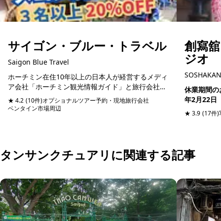
サイゴン・ブルー・トラベル
創寫
ジオ
Saigon Blue Travel
SOSHAKAN 
ホーチミン在住10年以上の日本人が経営するメディ
ア会社「ホーチミン観光情報ガイド」と旅行会社
休業期間のお知らせ 2026年2
「サイゴン・ブルートラベル」は、自然豊かなベト
年2月22日
★ 4.2
(10件)
オプショナルツアー予約・現地旅行会社
ナム体験だけでなく、もっとベトナムの魅力を知り
ベンタイン市場周辺
予約可能
/ ソウシャ
★ 3.9
(17件)
たい方に最...
タンサンクチュアリに関連する記事