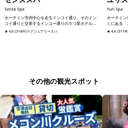
Sense Spa
Yuri Spa
ホーチミン市内中心を走るドンコイ通り。そのドン
ホーチミン
コイ通りと交差するドンユー通りの５つ星ホテルシ
くにある「
ェラトンホテルと同じ通りに位置するスパマッサー
にリフレッ
★ 4.6
(314件)
ラグジュアリースパ
予約可能
当日予約可
★ 4.6
(311件
ジ店。日本語堪能のスタッフが管理しているので、
ックチブオ
日本人びい...
やショッピ..
その他の観光スポット