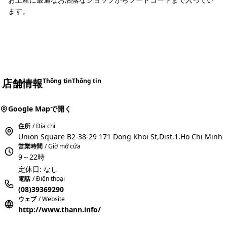
ます。
店舗情報
Thông tin
Thông tin
Google Mapで開く
住所
/ Địa chỉ
Union Square B2-38-29 171 Dong Khoi St,Dist.1.Ho Chi Minh
営業時間
/ Giờ mở cửa
9～22時
定休日: なし
電話
/ Điện thoại
(08)39369290
ウェブ
/ Website
http://www.thann.info/