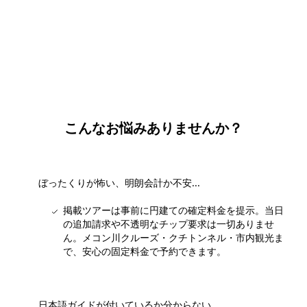
団体・貸切・社員旅行のご相談
社員旅行・研修・インセンティブ・団体貸切のお見積もりを無
料で承ります。ホーチミン現地の専任スタッフが日本語でサポ
ートします。
無料で相談する
こんなお悩みありませんか？
ぼったくりが怖い、明朗会計か不安...
掲載ツアーは事前に円建ての確定料金を提示。当日
の追加請求や不透明なチップ要求は一切ありませ
ん。メコン川クルーズ・クチトンネル・市内観光ま
で、安心の固定料金で予約できます。
日本語ガイドが付いているか分からない...