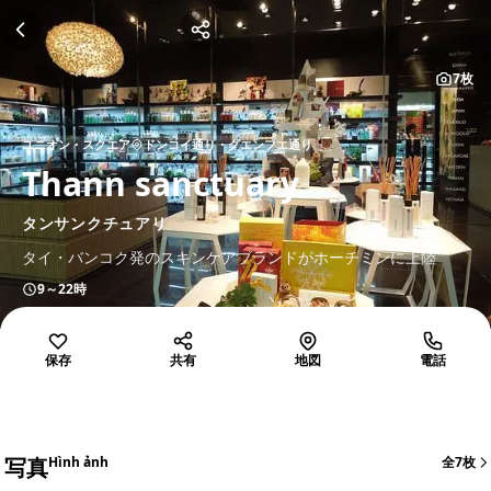
7枚
ユニオン・スクエア
ドンコイ通り・グエンフエ通り
Thann sanctuary
タンサンクチュアリ
タイ・バンコク発のスキンケアブランドがホーチミンに上陸
9～22時
保存
共有
地図
電話
写真
Hình ảnh
全7枚