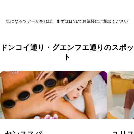
気になるツアーがあれば、まずはLINEでお気軽にご相談ください
ツアー内容をLINEで相談する
ドンコイ通り・グエンフエ通りのスポッ
ト
センススパ
ユリ