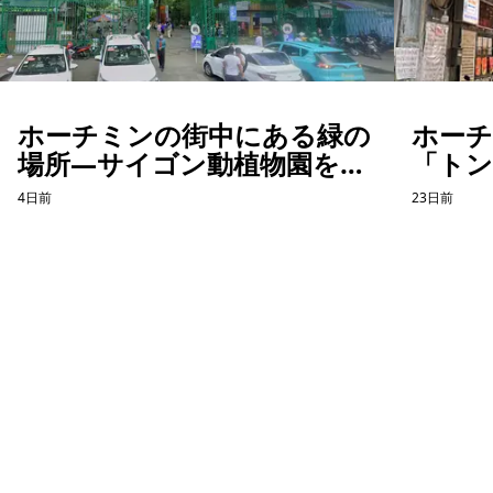
ホーチミンの街中にある緑の
ホー
場所―サイゴン動植物園を訪
「ト
れて感じたこと
パー
4日前
23日前
たカフ
ホーチミン観光情報ガイド
ホーチミンのグルメ・スパ・ツアー・ショッピング情報を現地から発
信。口コミや予約も。