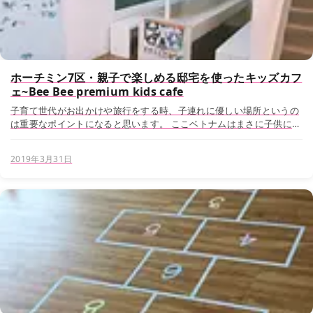
ホーチミン7区・親子で楽しめる邸宅を使ったキッズカフ
ェ~Bee Bee premium kids cafe
子育て世代がお出かけや旅行をする時、子連れに優しい場所というの
は重要なポイントになると思います。 ここベトナムはまさに子供に優
しい国。街を歩いていたり買い物をしていたら気軽に声を掛けてくれ
たり、レストランでは店員さんが子供の相手をした...
2019年3月31日