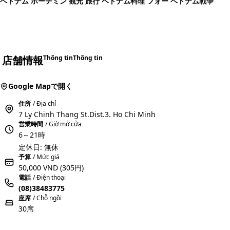
ベトナム ホーチミン 観光 旅行 ベトナム料理 フォー ベトナム戦争
店舗情報
Thông tin
Thông tin
Google Mapで開く
住所
/ Địa chỉ
7 Ly Chinh Thang St.Dist.3. Ho Chi Minh
営業時間
/ Giờ mở cửa
6～21時
定休日: 無休
予算
/ Mức giá
50,000 VND
(305円)
電話
/ Điện thoại
(08)38483775
座席
/ Chỗ ngồi
30席