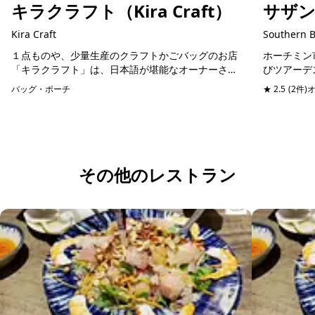
キラクラフト（Kira Craft）
サザ
Kira Craft
Southern 
１点ものや、少量生産のクラフトかごバッグのお店
ホーチミン
「キラクラフト」は、日本語が堪能なオーナーさん
びツアーデ
が始めた家族経営のお店。家族が集まる機会が年々
明を受けて
バッグ・ポーチ
予約可能
★ 2.5
(2件)
少なくなり寂しく感じていて、家族と一緒に過ごす
るツアーの
時間を増や...
ころは押さ..
その他のレストラン