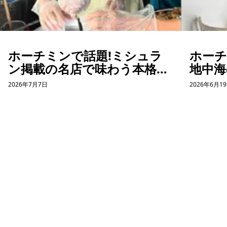
ホーチミンで話題!ミシュラ
ホー
ン掲載の名店で味わう本格バ
地中海
インクオン体験
コー
2026年7月7日
2026年6月1
ット体
ホーチミン観光情報ガイド
ホーチミンのグルメ・スパ・ツアー・ショッピング情報を現地から発
信。口コミや予約も。
カテゴリー