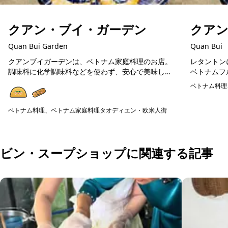
クアン・ブイ・ガーデン
クア
Quan Bui Garden
Quan Bui
クアンブイガーデンは、ベトナム家庭料理のお店。
レタントン
調味料に化学調味料などを使わず、安心で美味しい
ベトナムフ
ベトナム料理が楽しめます。在住日本人が通う人気
料理や揚げ
ベトナム料理
店ですので、初めてのベトナム料理の方にも美味し
広く楽しめ
予約可能
く楽しめる...
の食器...
ベトナム料理、ベトナム家庭料理
タオディエン・欧米人街
予約可能
ビン・スープショップに関連する記事