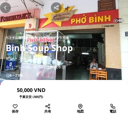
4枚
ベトナム麺料理、鍋
タンソンニャット空港
Binh Soup Shop
ビン・スープショップ
今はフォー屋。戦争時は作戦本部
6～21時
50,000 VND
予算目安 (305円)
保存
共有
地図
電話