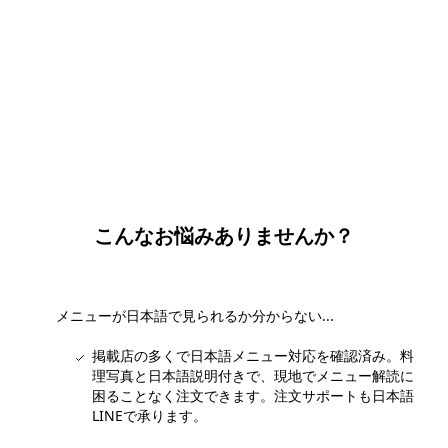
団体・貸切・社員旅行のご相談
社員旅行・研修・インセンティブ・団体貸切のお見積もりを無
料で承ります。ホーチミン現地の専任スタッフが日本語でサポ
ートします。
無料で相談する
こんなお悩みありませんか？
メニューが日本語で見られるか分からない...
掲載店の多くで日本語メニュー対応を確認済み。料
理写真と日本語説明付きで、現地でメニュー解読に
困ることなく注文できます。注文サポートも日本語
LINEで承ります。