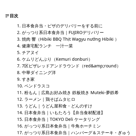
目次
日本食弁当・ピザのデリバリーをする前に
がっつり系日本食弁当｜FUJIROデリバリー
焼肉 響（Hibiki BBQ Thịt Wagyu nướng Hibiki ）
健康宅配ランチ 一汁一菜
チアヌイ
ケムリどんぶり（Kemuri donburi）
7区ピザレッドアンドラウンド（red&amp;round）
中華ダイニング洋
すき家
ペンドラスコ
粉もん｜広島お好み焼き 鉄板焼き Muteki-夢鉄希
ラーメン｜鶏そばムタヒロ
うどん｜うどん屋和食・どんのすけ
日本食弁当｜いもたろう【弁当食材配達】
日本食弁当｜TOKYO Deli ケータリング
がっつり系日本食弁当｜牛角ホーチミン
がっつり系日本食弁当｜ハンバーグ＆ステーキ・ぎゅう