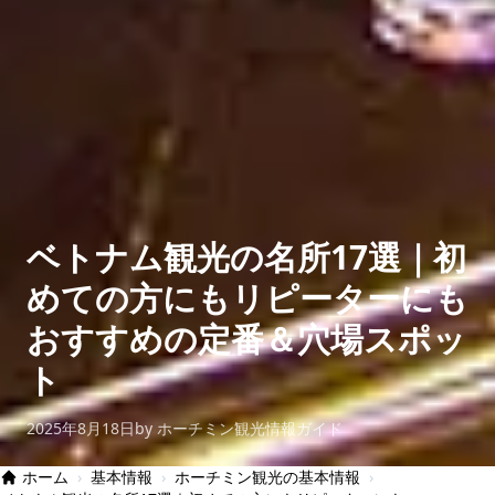
ベトナム観光の名所17選｜初
めての方にもリピーターにも
おすすめの定番＆穴場スポッ
ト
2025年8月18日
by ホーチミン観光情報ガイド
ホーム
›
基本情報
›
ホーチミン観光の基本情報
›