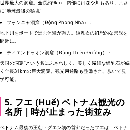
世界最大の洞窟。全長約9km、内部には森や川もあり、まさ
に“地球最後の秘境”。
フォンニャ洞窟（Động Phong Nha）：
地下川をボートで進む体験が魅力。鍾乳石の幻想的な景観を
間近に。
ティエンドゥオン洞窟（Động Thiên Đường）：
天国の洞窟”という名にふさわしく、美しく繊細な鍾乳石が続
く全長31kmの巨大洞窟。観光用通路も整備され、歩いて見
学可能。
5. フエ (Huế) ベトナム観光の
名所｜時が止まった街並み
ベトナム最後の王朝・グエン朝の首都だったフエは、ベトナ