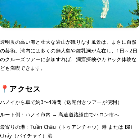
透明度の高い海と壮大な岩山が織りなす風景は、まさに自然
の芸術。湾内には多くの無人島や鍾乳洞が点在し、1日～2日
のクルーズツアーに参加すれば、洞窟探検やカヤック体験な
ども満喫できます。
📍アクセス
ハノイから車で約3〜4時間（送迎付きツアーが便利）
ルート例：ハノイ市内 → 高速道路経由でハロン市へ
最寄りの港：Tuần Châu（トゥアンチャウ）港 または Bãi
Cháy（バイチャイ）港