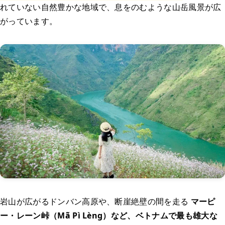
れていない自然豊かな地域で、息をのむような山岳風景が広
がっています。
岩山が広がるドンバン高原や、断崖絶壁の間を走る
マーピ
ー・レーン峠（Mã Pì Lèng）など、ベトナムで最も雄大な