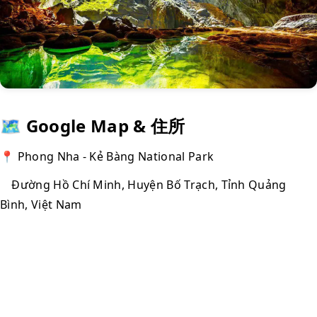
🗺 Google Map & 住所
📍 Phong Nha - Kẻ Bàng National Park
Đường Hồ Chí Minh, Huyện Bố Trạch, Tỉnh Quảng
Bình, Việt Nam