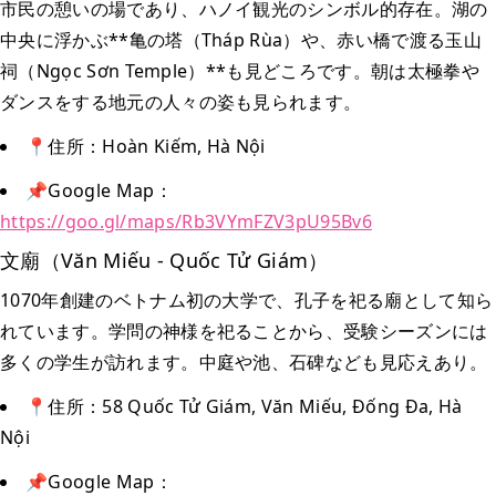
市民の憩いの場であり、ハノイ観光のシンボル的存在。湖の
中央に浮かぶ**亀の塔（Tháp Rùa）や、赤い橋で渡る玉山
祠（Ngọc Sơn Temple）**も見どころです。朝は太極拳や
ダンスをする地元の人々の姿も見られます。
📍住所：Hoàn Kiếm, Hà Nội
📌Google Map：
https://goo.gl/maps/Rb3VYmFZV3pU95Bv6
文廟（Văn Miếu - Quốc Tử Giám）
1070年創建のベトナム初の大学で、孔子を祀る廟として知ら
れています。学問の神様を祀ることから、受験シーズンには
多くの学生が訪れます。中庭や池、石碑なども見応えあり。
📍住所：58 Quốc Tử Giám, Văn Miếu, Đống Đa, Hà
Nội
📌Google Map：