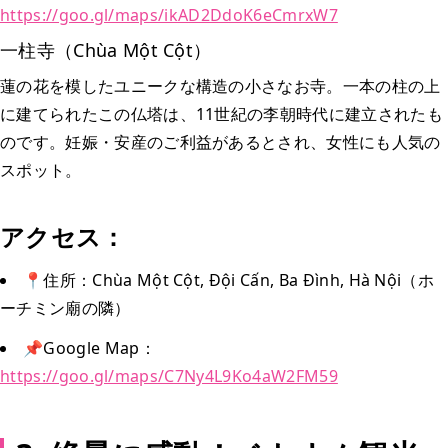
https://goo.gl/maps/ikAD2DdoK6eCmrxW7
一柱寺（Chùa Một Cột）
蓮の花を模したユニークな構造の小さなお寺。一本の柱の上
に建てられたこの仏塔は、11世紀の李朝時代に建立されたも
のです。妊娠・安産のご利益があるとされ、女性にも人気の
スポット。
アクセス：
📍住所：Chùa Một Cột, Đội Cấn, Ba Đình, Hà Nội（ホ
ーチミン廟の隣）
📌Google Map：
https://goo.gl/maps/C7Ny4L9Ko4aW2FM59