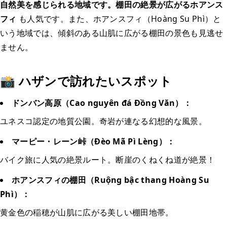
自然美を感じられる地域です。棚田の絶景が広がるホアンス
フィ
も人気です。また、ホアンスフィ（Hoàng Su Phì）と
いう地域では、傾斜のある山肌に広がる棚田の景色も見逃せ
ません。
📸 ハザンで訪れたいスポット
ドンバン高原（Cao nguyên đá Đồng Văn）：
ユネスコ認定の地質公園。奇岩が連なる幻想的な風景。
マーピー・レーン峠（Đèo Mã Pì Lèng）：
バイク旅に人気の絶景ルート。断崖のくねくね道が絶景！
ホアンスフィの棚田（Ruộng bậc thang Hoàng Su
Phì）：
黄金色の稲穂が山肌に広がる美しい棚田地帯。