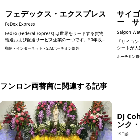
フェデックス・エクスプレス
サイ
ー 
FeDex Express
Saigon Wat
FedEx (Federal Express) は世界をリードする貨物
輸送および配送サービス企業の一つです。50年以上
「サイゴン
にわたる輸送業界での経験を持ち、FedExは大規模
シートが人
郵便・インターネット・SIM
ホーチミン郊外
かつ強力なグローバルネット...
ミン市の美
ホーチミン市
です。サン
予約可能
2026...
フンロン両替商に関連する記事
DJ C
ンク・
SIG
19日前