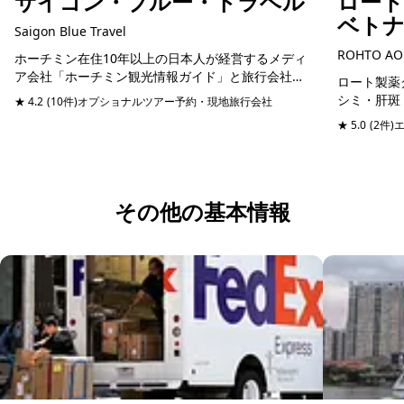
サイゴン・ブルー・トラベル
ロー
ベト
Saigon Blue Travel
ROHTO AO
ホーチミン在住10年以上の日本人が経営するメディ
ア会社「ホーチミン観光情報ガイド」と旅行会社
ロート製薬グ
「サイゴン・ブルートラベル」は、自然豊かなベト
シミ・肝斑
★ 4.2
(10件)
オプショナルツアー予約・現地旅行会社
ナム体験だけでなく、もっとベトナムの魅力を知り
予約可能
技術でケア
★ 5.0
(2件)
たい方に最...
ではの研究
その他の基本情報