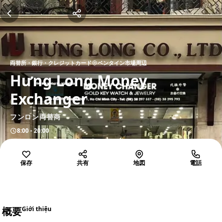
両替所・銀行・クレジットカード
ベンタイン市場周辺
Hưng Long Money
Exchanger
フンロン両替商
8:00 - 20:00
保存
共有
地図
電話
概要
Giới thiệu