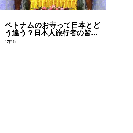
(Đêm 
DJ Coh
"MIXE
ベトナムのお寺って日本とど
う違う？日本人旅行者の皆さ
んに伝えたいこと
17日前
ホーチミン観光情報ガイド
ホーチミンのグルメ・スパ・ツアー・ショッピング情報を現地から発
信。口コミや予約も。
カテゴリー
エステ・スパ・美容