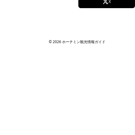
Facebook
X
ツアー・観光
Instagram
TikTok
コンテンツ
ツアー予約
YouTube
記事一覧
© 2026 ホーチミン観光情報ガイド
クーポン
すべての場所
法人・MICE 向け
MICE・法人旅行ガイド
社員旅行
研修旅行
インセンティブツアー
旅行代理店向け
サイト情報
運営会社
ホーチミン観光情報ガイドが選ばれる理由
取材・掲載実績 / パートナー