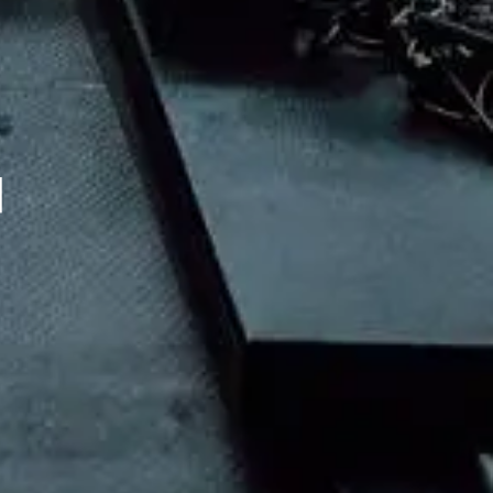
」
ミ
チ