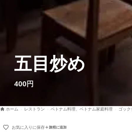
五目炒め
400円
ホーム
›
レストラン
›
ベトナム料理、ベトナム家庭料理
›
ゴック
お気に入りに保存
旅程に追加