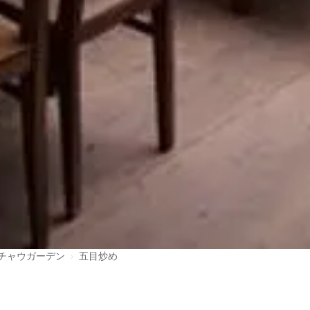
チャウガーデン
›
五目炒め