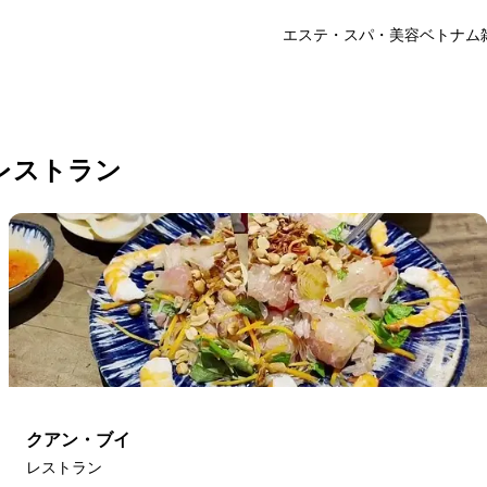
エステ・スパ・美容
ベトナム
デン は閉店しました
以下の代わりのお店をご覧ください。
レストラン
クアン・ブイ
レストラン