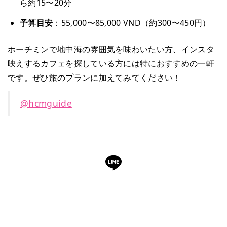
ら約15〜20分
予算目安
：55,000〜85,000 VND（約300〜450円）
ホーチミンで地中海の雰囲気を味わいたい方、インスタ
映えするカフェを探している方には特におすすめの一軒
です。ぜひ旅のプランに加えてみてください！
@hcmguide
LINEで予約・相談できます
日本語OK・電話不要・友だち追加無料。記事を読ん
で気になったお店もこのまま予約できます。