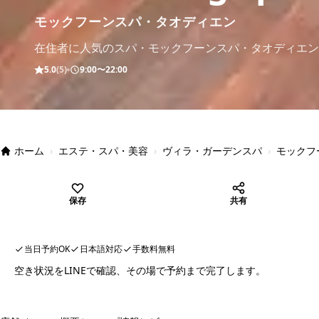
モックフーンスパ・タオディエン
在住者に人気のスパ・モックフーンスパ・タオディエン
5.0
(5)
9:00〜22:00
ホーム
›
エステ・スパ・美容
›
ヴィラ・ガーデンスパ
›
モックフ
保存
共有
当日予約OK
日本語対応
手数料無料
空き状況をLINEで確認、その場で予約まで完了します。