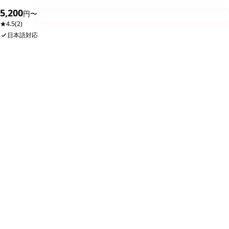
5,200
円〜
今すぐ予約
【スパ・マッサージ予約のキャンセル規定】
★
4.5
(2)
日本語対応
前々日のキャンセル: キャンセル料金はかかりませ
ん。
前日のキャンセル: 15:00までにキャンセルされた場
合、施術料金の３０％をキャンセル料として申し受け
ます。
15:00以降にキャンセルされた場合、施術料金の１０
０％をキャンセル料として申し受けます。
当日のキャンセル: 施術料金の１００％をキャンセル
料として申し受けます。
時間はベトナム時間となります
✓ ツアー4日前まではキャンセル無料
お申し込み時点では料金は発生しません。決済後でも4日前までは全額返
金されます。