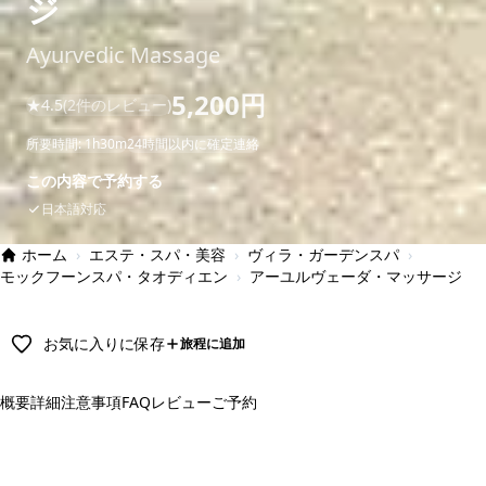
ジ
Ayurvedic Massage
5,200円
★
4.5
(2件のレビュー)
所要時間: 1h30m
24時間以内に確定連絡
この内容で予約する
日本語対応
ホーム
›
エステ・スパ・美容
›
ヴィラ・ガーデンスパ
›
モックフーンスパ・タオディエン
›
アーユルヴェーダ・マッサージ
お気に入りに保存
旅程に追加
概要
詳細
注意事項
FAQ
レビュー
ご予約
予約する