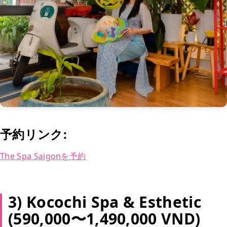
予約リンク:
The Spa Saigonを予約
3) Kocochi Spa & Esthetic
(590,000〜1,490,000 VND)