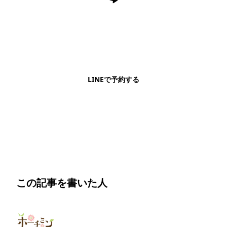
LINEで予約・相談できます
日本語OK・電話不要・友だち追加無料。記事を読ん
で気になったお店もこのまま予約できます。
LINEで予約する
明朗会計・日本語完結・現地スタッフが予約までフォロー
この記事を書いた人