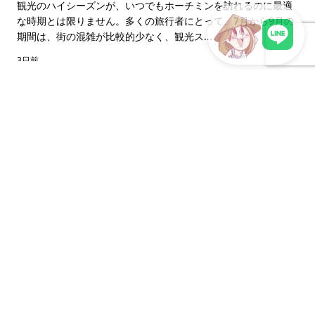
できる特別キャンペーン
観光のハイシーズンが、いつでもホーチミンを訪れるのに最適
な時期とは限りません。多くの旅行者にとって、7月から9月の
期間は、街の混雑が比較的少なく、観光ス...
3日前
LINEで現地スタッフに相談
ベトナムの飲み物に入っている氷は、どのように
作られているの？