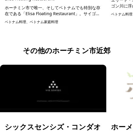
ゴン川に浮
ホーチミン市で唯一、そしてベトナムでも特別な存
イゴン川の
在である「Elisa Floating Restaurant」。サイゴン
ベトナム料理
沢な食事体験
川の穏やかな流れの中にたたずむこのレストラン
ベトナム料理、ベトナム家庭料理
予約可能
は、広々とした4,000㎡以上の...
その他のホーチミン市近郊
シックスセンシズ・コンダオ
ホーメ