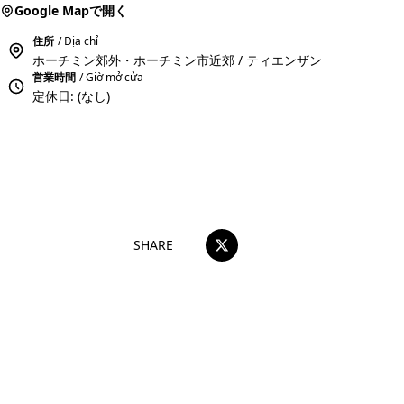
Google Mapで開く
住所
/ Địa chỉ
ホーチミン郊外・ホーチミン市近郊 / ティエンザン
営業時間
/ Giờ mở cửa
定休日: (なし)
おすすめコメントを投稿する
SHARE
団体・貸切・社員旅行のご相談
社員旅行・研修・インセンティブ・団体貸切のお見積もりを無