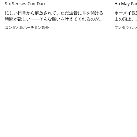
Six Senses Con Dao
Ho May Pa
忙しい日常から解放されて、ただ波音に耳を傾ける
ホーメイ観
時間が欲しい——そんな願いを叶えてくれるのが、
山の頂上、
ベトナム・コンダオ諸島にある「シックスセンシ
ホーメイパ
コンダオ島
ホーチミン郊外
ブンタウ / 
ズ・コンダオ」です。 ホーチミン市内から飛行機で
設であり、
わず...
を同時に提..
ホーチミン観光情報ガイド
ホーチミンのグルメ・スパ・ツアー・ショッピング情報を現地から発
信。口コミや予約も。
カテゴリー
エステ・スパ・美容
ベトナム雑貨・お土産