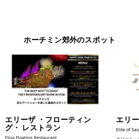
料で承ります。ホーチミン現地の専任スタッフが日本語でサポ
ートします。
無料で相談する
ホーチミン郊外のスポット
エリーザ ・フローティン
エリ
グ・ レストラン
Elite of Sa
Elisa Floating Restaurant
エリート・オブ・