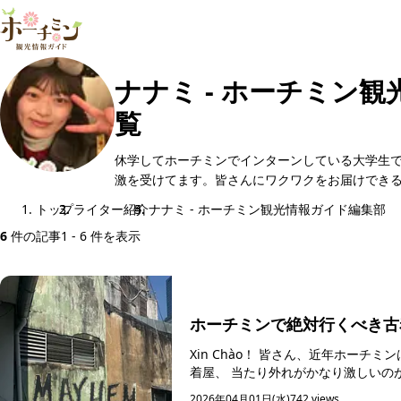
ナナミ - ホーチミン
覧
休学してホーチミンでインターンしている大学生
激を受けてます。皆さんにワクワクをお届けでき
トップ
ライター紹介
ナナミ - ホーチミン観光情報ガイド編集部
6
件の記事
1 - 6 件を表示
ホーチミンで絶対行くべき古
Xin Chào！ 皆さん、近年ホーチミンは『
2026年04月01日(水)
742 views