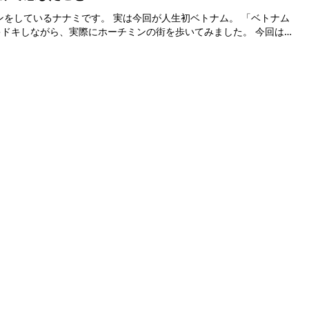
。 実は今回が人生初ベトナム。 「ベトナム
キしながら、実際にホーチミンの街を歩いてみました。 今回は、
コンテンツ
ツアー予約
記事一覧
。口コミや予約も。
クーポン
すべての場所
法人・MICE 向け