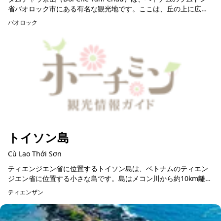
省バオロック市にある有名な観光地です。ここは、丘の上に広が
る美しい緑豊かな茶畑で知られており、訪れる人々に素晴らしい
バオロック
景色と...
トイソン島
Cù Lao Thới Sơn
ティエンジエン省に位置するトイソン島は、ベトナムのティエン
ジエン省に位置する小さな島です。島はメコン川から約10km離れ
ており、静かで美しい観光地として知られています。 トイソン島
ティエンザン
は、魅力...