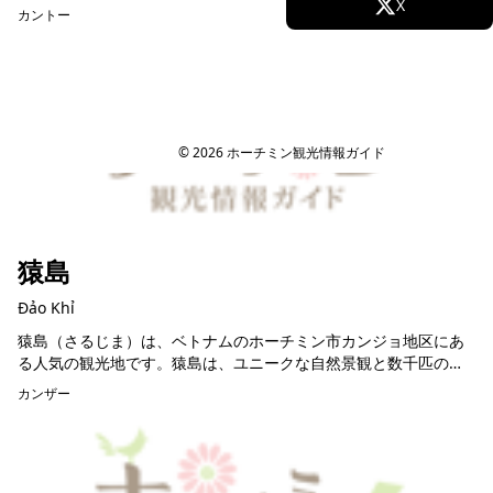
Facebook
X
は、ミエンテーィエンとも呼ばれ、地元の人々にとって重要な買
カントー
い物や交流の場所です...
Instagram
TikTok
YouTube
© 2026 ホーチミン観光情報ガイド
猿島
Đảo Khỉ
猿島（さるじま）は、ベトナムのホーチミン市カンジョ地区にあ
る人気の観光地です。猿島は、ユニークな自然景観と数千匹の野
生のサルが生息する場所として有名です。 猿島は約1,500平方メ
カンザー
ートルの面積...