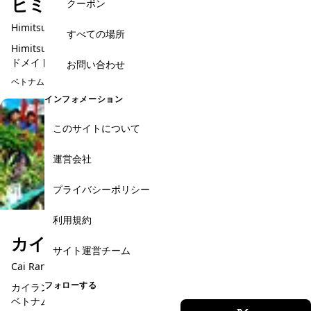
ヒミツ・ノ・キチ
クーポン
Himitsu no Kichi
すべての場所
Himitsu no Kichi は、ホーチミン市にあるギフトショップ、ハン
ドメイドマーケット、ワークショップスペースが一体となったラ
お問い合わせ
イフスタイルショップです。一般的なお土産店とは異なり、ベト
ベトナム土産・お土産
ナ...
インフォメーション
このサイトについて
運営会社
プライバシーポリシー
利用規約
カイラン水上マーケット
サイト運営チーム
Cai Rang Floating Market
フォローする
カイランチャン、ベトナムのカントー市にあるカイラン市場は、
ベトナムデルタ地域で最も有名な市場の1つです。カイラン市場