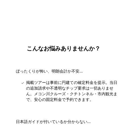
団体・貸切・社員旅行のご相談
社員旅行・研修・インセンティブ・団体貸切のお見積もりを無
料で承ります。ホーチミン現地の専任スタッフが日本語でサポ
ートします。
無料で相談する
こんなお悩みありませんか？
ぼったくりが怖い、明朗会計か不安...
掲載ツアーは事前に円建ての確定料金を提示。当日
の追加請求や不透明なチップ要求は一切ありませ
ん。メコン川クルーズ・クチトンネル・市内観光ま
で、安心の固定料金で予約できます。
日本語ガイドが付いているか分からない...