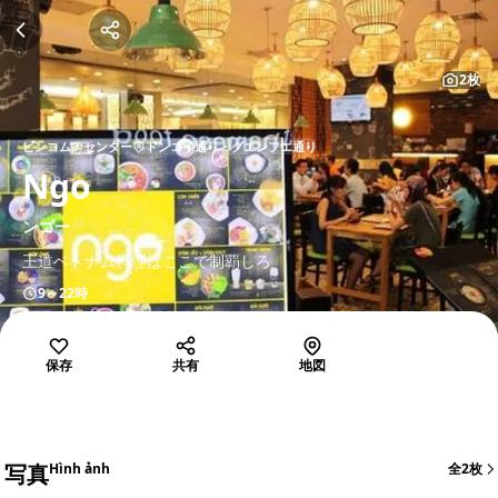
2枚
ビンコム・センター
ドンコイ通り・グエンフエ通り
Ngo
ンゴー
王道ベトナム料理はここで制覇しろ
9～22時
保存
共有
地図
写真
Hình ảnh
全2枚