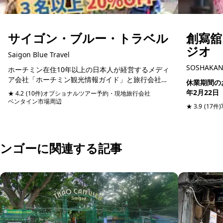
サイゴン・ブルー・トラベル
創寫
ジオ
Saigon Blue Travel
SOSHAKAN 
ホーチミン在住10年以上の日本人が経営するメディ
ア会社「ホーチミン観光情報ガイド」と旅行会社
休業期間のお知らせ 2026年2
「サイゴン・ブルートラベル」は、自然豊かなベト
年2月22日
★ 4.2
(10件)
オプショナルツアー予約・現地旅行会社
ナム体験だけでなく、もっとベトナムの魅力を知り
ベンタイン市場周辺
予約可能
/ ソウシャ
★ 3.9
(17件)
たい方に最...
ンゴーに関連する記事