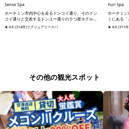
Sense Spa
Yuri Spa
ホーチミン市内中心を走るドンコイ通り。そのドン
ホーチミン
コイ通りと交差するドンユー通りの５つ星ホテルシ
くにある「
ェラトンホテルと同じ通りに位置するスパマッサー
にリフレッ
★ 4.6
(314件)
ラグジュアリースパ
予約可能
当日予約可
★ 4.6
(311件
ジ店。日本語堪能のスタッフが管理しているので、
ックチブオ
日本人びい...
やショッピ..
その他の観光スポット