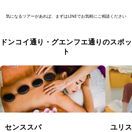
気になるツアーがあれば、まずはLINEでお気軽にご相談ください
ツアー内容をLINEで相談する
ドンコイ通り・グエンフエ通りのスポッ
ト
センススパ
ユリ