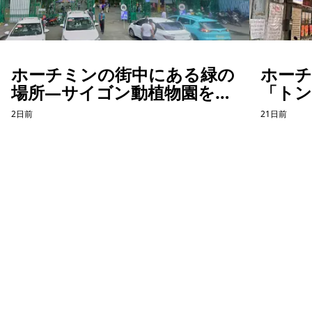
ホーチミンの街中にある緑の
ホー
場所―サイゴン動植物園を訪
「ト
れて感じたこと
パー
2日前
21日前
たカフ
ホーチミン観光情報ガイド
ホーチミンのグルメ・スパ・ツアー・ショッピング情報を現地から発
信。口コミや予約も。
カテゴリー