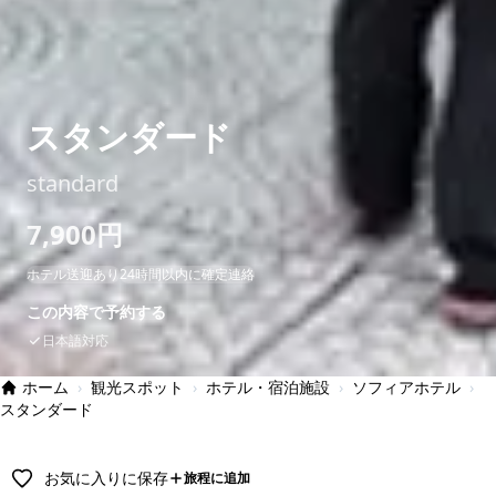
スタンダード
standard
7,900円
ホテル送迎あり
24時間以内に確定連絡
この内容で予約する
日本語対応
ホーム
›
観光スポット
›
ホテル・宿泊施設
›
ソフィアホテル
›
スタンダード
お気に入りに保存
旅程に追加