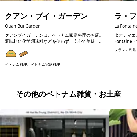
クアン・ブイ・ガーデン
ラ・
Quan Bui Garden
La Fontain
クアンブイガーデンは、ベトナム家庭料理のお店。
タオディエ
調味料に化学調味料などを使わず、安心で美味しい
Fontaine French
ベトナム料理が楽しめます。在住日本人が通う人気
ンチビストロ (La
フランス料理
店ですので、初めてのベトナム料理の方にも美味し
く楽しめる...
ベトナム料理、ベトナム家庭料理
予約可能
その他のベトナム雑貨・お土産