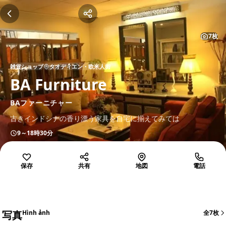
7枚
雑貨ショップ
タオディエン・欧米人街
BA Furniture
BAファーニチャー
古きインドシナの香り漂う家具を自宅に揃えてみては
9～18時30分
保存
共有
地図
電話
写真
Hình ảnh
全7枚