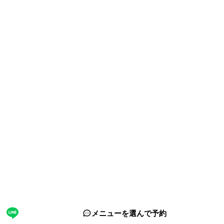
サイト情報
運営会社
ホーチミン観光情報ガイドが選ばれる理由
取材・掲載実績 / パートナー
サイト運営
お問い合わせ
プライバシーポリシー
利用規約
サイトマップ
関連サイト
海外旅行eSIM（ベトナム対応）
フォロー
© 2026 ホーチミン観光情報ガイド. All rights reserved.
メニューを選んで予約