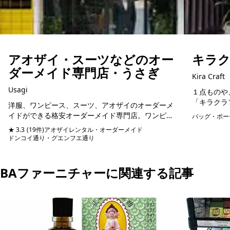
アオザイ・スーツなどのオー
キラクラ
ダーメイド専門店・うさぎ
Kira Craft
Usagi
１点ものや
「キラクラ
洋服、ワンピース、スーツ、アオザイのオーダーメ
が始めた家
イドができる格安オーダーメイド専門店。ワンピー
バッグ・ポー
少なくなり
スは3500円からオーダーメイド可能。客層はほぼ日
★ 3.3
(19件)
アオザイレンタル・オーダーメイド
時間を増や..
本人で、スタッフも日本語堪能なので細かいニュア
ドンコイ通り・グエンフエ通り
予約可能
ンスが...
BAファーニチャーに関連する記事