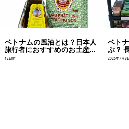
ベトナムの風油とは？日本人
ベト
旅行者におすすめのお土産を
ぶ？ 
紹介
た「
12日前
2026年7月8
話
ホーチミン観光情報ガイド
ホーチミンのグルメ・スパ・ツアー・ショッピング情報を現地から発
信。口コミや予約も。