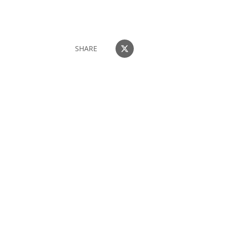
SHARE
団体・貸切・社員旅行のご相談
社員旅行・研修・インセンティブ・団体貸切のお見積もりを無
料で承ります。ホーチミン現地の専任スタッフが日本語でサポ
ートします。
無料で相談する