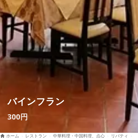
バインフラン
300円
ホーム
›
レストラン
›
中華料理・中国料理、点心
›
リバティ
›