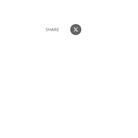
SHARE
団体・貸切・社員旅行のご相談
社員旅行・研修・インセンティブ・団体貸切のお見積もりを無
料で承ります。ホーチミン現地の専任スタッフが日本語でサポ
ートします。
無料で相談する