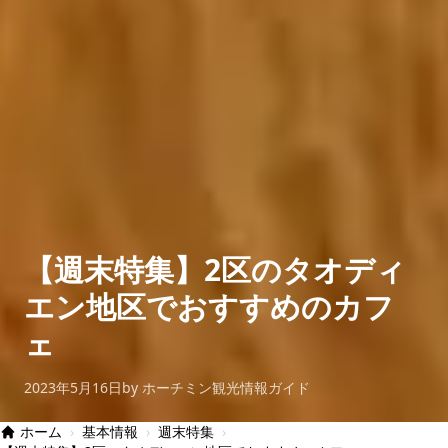
【週末特集】2区のタオディ
エン地区でおすすめのカフ
ェ
2023年5月16日
by ホーチミン観光情報ガイド
ホーム
›
基本情報
›
週末特集
›