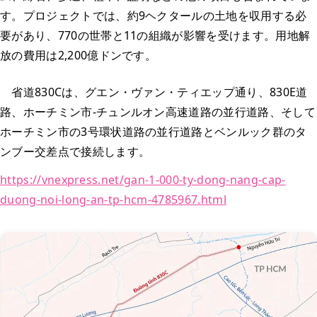
す。プロジェクトでは、約9ヘクタールの土地を収用する必
要があり、770の世帯と11の組織が影響を受けます。用地解
放の費用は2,200億ドンです。
省道830Cは、グエン・ヴァン・ティエップ通り、830E道
路、ホーチミン市‐チュンルオン高速道路の並行道路、そして
ホーチミン市の3号環状道路の並行道路とベンルック群のタ
ンブー交差点で接続します。
https://vnexpress.net/gan-1-000-ty-dong-nang-cap-
duong-noi-long-an-tp-hcm-4785967.html