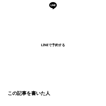
LINEで予約・相談できます
日本語OK・電話不要・友だち追加無料。記事を読ん
で気になったお店もこのまま予約できます。
LINEで予約する
明朗会計・日本語完結・現地スタッフが予約までフォロー
この記事を書いた人