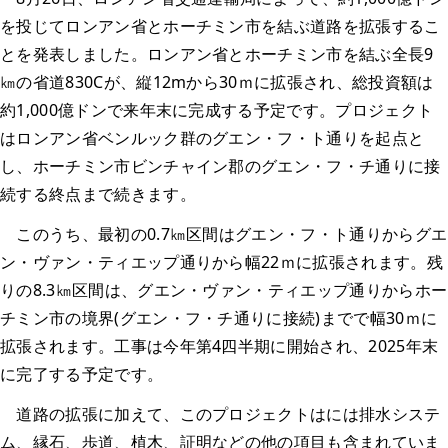
を投じてロンアン省とホーチミン市を結ぶ道路を拡張するこ
とを発表しました。ロンアン省とホーチミン市を結ぶ全長9
㎞の省道830Cが、縦12mから30ｍに拡張され、総投資額は
約1,000億ドンで来年末に完成する予定です。プロジェクト
はロンアン省ベンルック群のグエン・フ・ト通りを起点と
し、ホーチミン市ビンチャイン郡のグエン・フ・チ通りに接
続する終点まで続きます。
このうち、最初の0.7㎞区間はグエン・フ・ト通りからグエ
ン・ヴァン・ティエップ通りから幅22ｍに拡張されます。残
りの8.3㎞区間は、グエン・ヴァン・ティエップ通りからホー
チミン市の境界(グエン・フ・チ通りに接続)までで幅30ｍに
拡張されます。工事は今年第4四半期に開始され、2025年末
に完了する予定です。
道路の拡張に加えて、このプロジェクトはには排水システ
ム、縁石、歩道、植木、証明などの他の項目も含まれていま