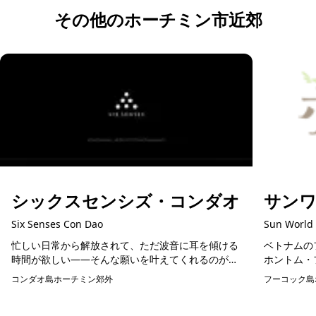
その他のホーチミン市近郊
シックスセンシズ・コンダオ
サン
Six Senses Con Dao
Sun World
忙しい日常から解放されて、ただ波音に耳を傾ける
ベトナムの
時間が欲しい——そんな願いを叶えてくれるのが、
ホントム・
ベトナム・コンダオ諸島にある「シックスセンシ
す。ここで
コンダオ島
ホーチミン郊外
フーコック島
ズ・コンダオ」です。 ホーチミン市内から飛行機で
融合し、素
わず...
れ...