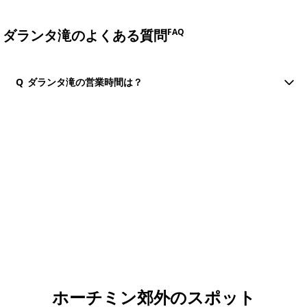
ダランタ滝のよくある質問
FAQ
Q
ダランタ滝の営業時間は？
団体・貸切・社員旅行のご相談
社員旅行・研修・インセンティブ・団体貸切のお見積もりを無
料で承ります。ホーチミン現地の専任スタッフが日本語でサポ
ートします。
無料で相談する
ホーチミン郊外のスポット