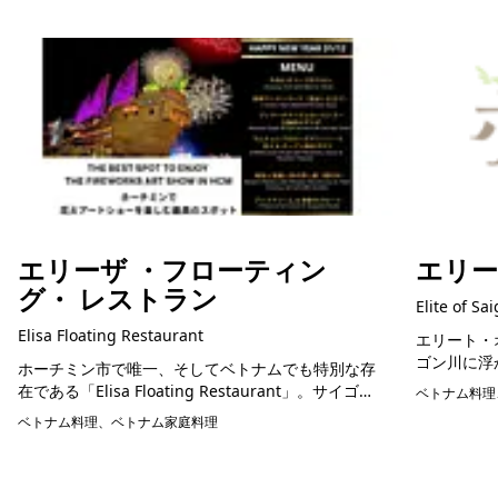
エリーザ ・フローティン
エリ
グ・ レストラン
Elite of Sa
Elisa Floating Restaurant
エリート・オブ・
ゴン川に浮
ホーチミン市で唯一、そしてベトナムでも特別な存
イゴン川の
在である「Elisa Floating Restaurant」。サイゴン
ベトナム料理
沢な食事体験
川の穏やかな流れの中にたたずむこのレストラン
ベトナム料理、ベトナム家庭料理
予約可能
は、広々とした4,000㎡以上の...