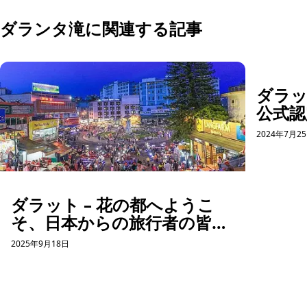
ダランタ滝に関連する記事
ダラ
公式認
2024年7月2
ダラット – 花の都へようこ
そ、日本からの旅行者の皆さ
まへ
2025年9月18日