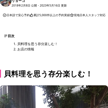
リョーコ
2018年2月8日 公開
・
2023年5月16日 更新
日本語で安心予約
累計5,000件以上の予約実績
現地日本人スタッフ対応
目次
貝料理を思う存分楽しむ！
お店の情報
貝料理を思う存分楽しむ！