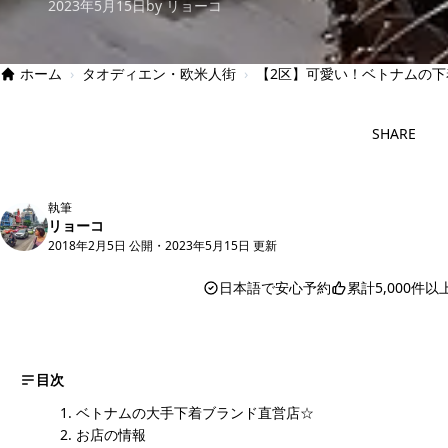
2023年5月15日
by リョーコ
ホーム
›
タオディエン・欧米人街
›
【2区】可愛い！ベトナムの下
SHARE
執筆
リョーコ
2018年2月5日 公開
・
2023年5月15日 更新
日本語で安心予約
累計5,000件
目次
ベトナムの大手下着ブランド直営店☆
お店の情報