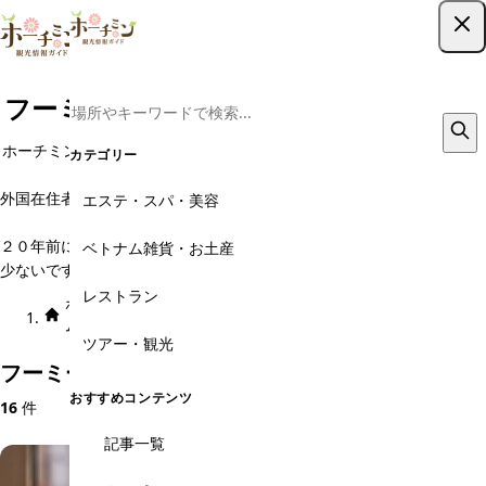
ツアー予約はこちら
フーミーフン・韓国人街の観光スポット
ホーチミン市７区の中心エリアはフーミンフンPhu My Hung)地区と呼
カテゴリー
ばれ、高級マンションが立ち並ぶエリアです。
外国在住者も多く、デパートやスーパー、飲食店も外国人向けのものが
エステ・スパ・美容
目立ちます。
２０年前には何もなかった、新興住宅地ということで観光で訪れる方は
ベトナム雑貨・お土産
少ないですが、クレッセントモールなんかへの買い物は楽しいですよ。
レストラン
ホー
エリア × カテゴ
フーミーフン・韓国人
観光スポッ
ム
リ
街
ト
ツアー・観光
フーミーフン・韓国人街のおすすめ観光スポット
おすすめコンテンツ
16
件
記事一覧