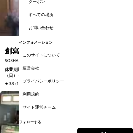
クーポン
すべての場所
お問い合わせ
インフォメーション
創寫舘（そうしゃかん）スタジオ
このサイトについて
SOSHAKAN Studio
運営会社
休業期間のお知らせ 2026年2月15日（日）～ 2026年2月22日
（日）
創寫舘スタジオ(Soshakan Studio / ソウシャカンスタジオ)
プライバシーポリシー
は、愛知県名古...
★ 3.9
(17件)
写真スタジオ
予約可能
利用規約
サイト運営チーム
フォローする