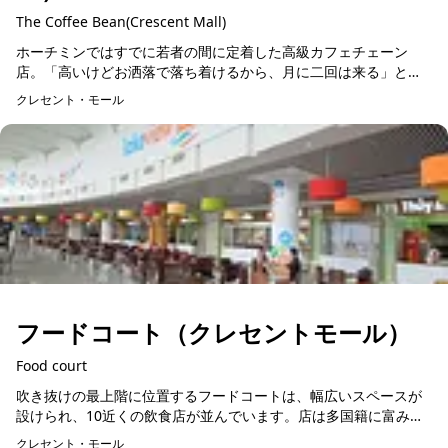
The Coffee Bean(Crescent Mall)
ホーチミンではすでに若者の間に定着した高級カフェチェーン
店。「高いけどお洒落で落ち着けるから、月に二回は来る」とい
う学生も多く、それ以外では高所得者の主婦層に支持され、ビジ
クレセント・モール
ネスマンの商談の場とし...
フードコート（クレセントモール）
Food court
吹き抜けの最上階に位置するフードコートは、幅広いスペースが
設けられ、10近くの飲食店が並んでいます。店は多国籍に富み、
ケンタッキーのようなファストフードから日本食、ドリンク専門
クレセント・モール