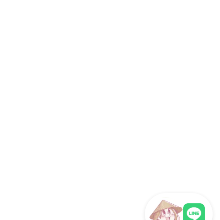
社員旅行
研修旅行
インセンティブツアー
旅行代理店向け
サイト情報
運営会社
ホーチミン観光情報ガイドが選ばれる理由
取材・掲載実績 / パートナー
サイト運営
お問い合わせ
プライバシーポリシー
利用規約
サイトマップ
関連サイト
海外旅行eSIM（ベトナム対応）
フォロー