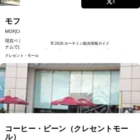
Facebook
X
Instagram
TikTok
モフ（クレセントモール）
MOF(Crescent Mall)
YouTube
現在ベトナムでは抹茶がブーム。もともと緑茶文化があったベト
© 2026 ホーチミン観光情報ガイド
ナムでは、より濃厚なコクを持つ抹茶は意外とすんなり受け入れ
られた様子です。現在ではほとんどのカフェで抹茶(maccha)がメ
クレセント・モール
ニューにあり...
コーヒー・ビーン（クレセントモー
ル）