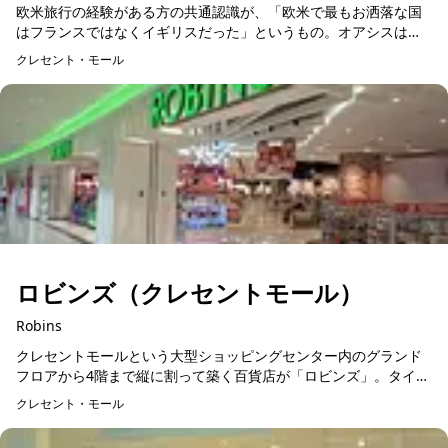
欧米旅行の経験がある方の共通認識が、「欧米で最もお洒落な国
はフランスではなくイギリスだった」というもの。オアシスはイ
ギリス発のUKファッションブランドで、日本にはまだ未上陸で
クレセント・モール
す。30代、40代の...
ロビンズ（クレセントモール）
Robins
クレセントモールという大型ショッピングセンター内のグランド
フロアから4階まで縦に割って築く百貨店が「ロビンズ」。タイ資
本の店舗で、化粧品から日用雑貨、メンズ、レディースのアパレ
クレセント・モール
ルショップまで入っ...