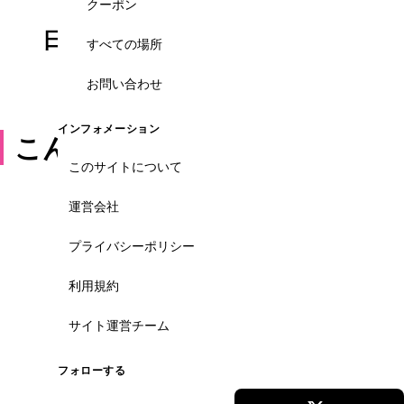
クーポン
日・英・越
10〜100名
すべての場所
3言語対応
規模対応
お問い合わせ
インフォメーション
こんなお悩みありませんか？
このサイトについて
運営会社
×
幹事ひとりで大人数の社員旅行を手配するの
が大変
プライバシーポリシー
×
既製パッケージでは自社の予算や目的に合わ
利用規約
ない
×
現地のバス・ガイド・イベントを別々に手配
サイト運営チーム
するのが煩雑
フォローする
×
学生旅行・ゼミ旅行も同じ品質で頼めるか不
安