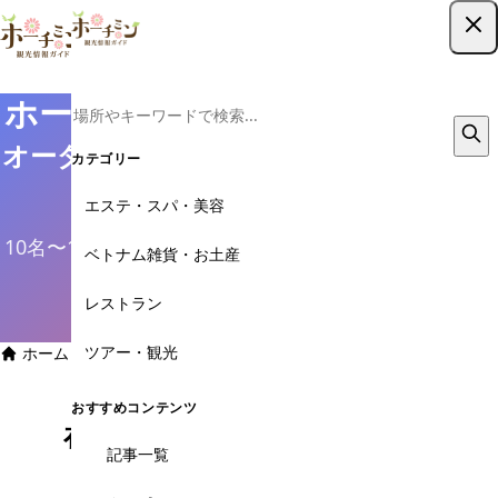
ツアー予約はこちら
ホーチミン社員旅行・MICE手配
オーダーメイドで現地スタッフが完全サ
カテゴリー
ポート
エステ・スパ・美容
10名〜100名規模・日本語OK・LINE対応・50社以上の
ベトナム雑貨・お土産
実績
レストラン
資料請求・無料見積もり
ツアー・観光
ホーム
>
MICE・法人旅行
>
社員旅行・MICE手配
おすすめコンテンツ
在住13年
50社以上
記事一覧
現地スタッフ
手配実績