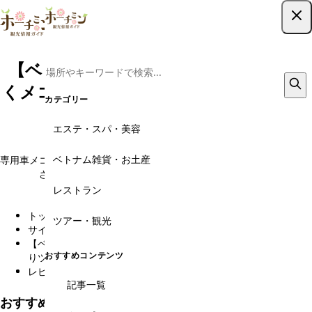
ツアー予約はこちら
【ベトナム最安】人気No１貸切車で行
くメコン川クルーズ日帰りツアー／日本
カテゴリー
語ガイド／象耳魚昼食
エステ・スパ・美容
Mekong 1 day tour
ベトナム雑貨・お土産
専用車メコン川クルーズ最安値！メコン川の魅力を味わい尽くせ！心癒
される自然と文化が待ち受ける究極のクルーズ体験へ
レストラン
★★★★★
平均評価
トップ
観光スポット
オプショナルツアー予約・現地旅行会社
ツアー・観光
サイゴン・ブルー・トラベル
【ベトナム最安】人気No１貸切車で行くメコン川クルーズ日帰
おすすめコンテンツ
りツアー／日本語ガイド／象耳魚昼食
レビュー
記事一覧
おすすめレビュー