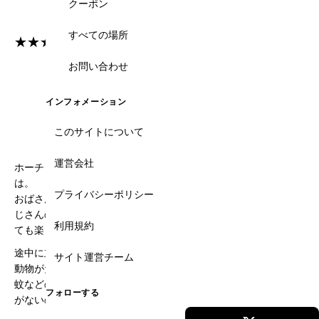
クーポン
すべての場所
★★★★★
お問い合わせ
料金
ロケーション
★★★★
★★★★
インフォメーション
サービス
バリュー
このサイトについて
★★★★★
★★★★★
運営会社
ホーチミンから２時間の場所でこんなにジャングルがあったと
は。
プライバシーポリシー
おばさんの小舟でココナツの木が生い茂る細い川を進んだり、お
じさんの船でものすごい大きなメコン川の本流を進んだり、とっ
利用規約
ても楽しかったです。
途中に立ち寄るココナツキャンディーを作ってるところなんかも
サイト運営チーム
動物がたくさんいて田舎の風景が心地よかったです。
蚊などの虫刺されの心配がありましたが、長袖を着ていても湿度
フォローする
がないのであまり暑くなく安心でした。