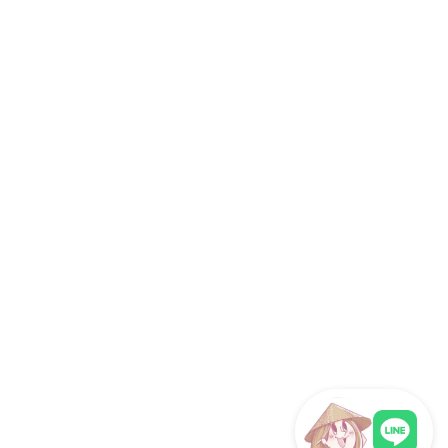
社員旅行
研修旅行
インセンティブツアー
旅行代理店向け
サイト情報
運営会社
ホーチミン観光情報ガイドが選ばれる理由
取材・掲載実績 / パートナー
サイト運営
お問い合わせ
プライバシーポリシー
利用規約
サイトマップ
関連サイト
海外旅行eSIM（ベトナム対応）
フォロー