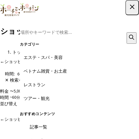
ツアー予約はこちら
ショッピング・センター、デパートのメ
ニュー
カテゴリー
トップ
観光スポット
ショッピング・センター、デパート
メニュー
エステ・スパ・美容
←
ショッピング・センター、デパート のページに戻る
ベトナム雑貨・お土産
時間:
60~120分
✕ 検索をクリア
レストラン
料金
〜5,000円
5,000〜10,000円
10,000〜20,000円
20,000円〜
時間
~60分
60~120分
120~180分
180分~
ツアー・観光
並び替え
人気順
価格安い順
価格高い順
新着順
マッチするツアーは見つかりませんでした
おすすめコンテンツ
←
ショッピング・センター、デパート のページに戻る
記事一覧