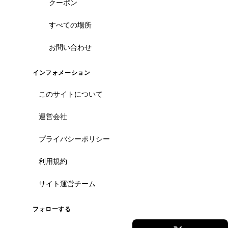
クーポン
すべての場所
ホーチミン観光情報ガイド
お問い合わせ
ホーチミンのグルメ・スパ・ツアー・ショッピング情報を現地から発
信。口コミや予約も。
インフォメーション
カテゴリー
このサイトについて
エステ・スパ・美容
運営会社
ベトナム雑貨・お土産
レストラン
プライバシーポリシー
ツアー・観光
利用規約
コンテンツ
サイト運営チーム
ツアー予約
記事一覧
クーポン
フォローする
すべての場所