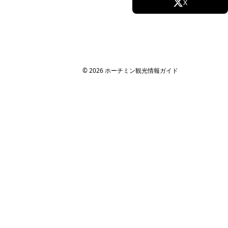
Facebook
X
法人・MICE 向け
MICE・法人旅行ガイド
Instagram
TikTok
社員旅行
研修旅行
YouTube
インセンティブツアー
旅行代理店向け
© 2026 ホーチミン観光情報ガイド
サイト情報
運営会社
ホーチミン観光情報ガイドが選ばれる理由
取材・掲載実績 / パートナー
サイト運営
お問い合わせ
プライバシーポリシー
利用規約
サイトマップ
関連サイト
海外旅行eSIM（ベトナム対応）