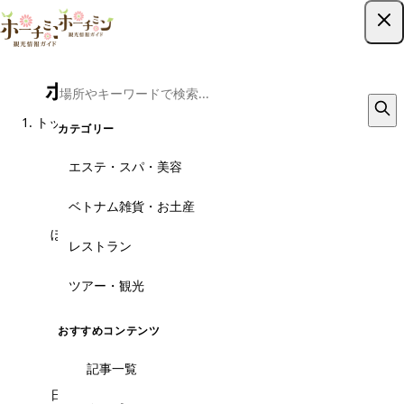
ツアー予約はこちら
ホーチミンのホーチミンメトロ
トップ
観光スポット
ホーチミンメトロ
カテゴリー
こんなお悩みありませんか？
エステ・スパ・美容
ベトナム雑貨・お土産
ぼったくりが怖い、明朗会計か不安...
レストラン
掲載ツアーは事前に円建ての確定料金を提示。当日
ツアー・観光
の追加請求や不透明なチップ要求は一切ありませ
ん。メコン川クルーズ・クチトンネル・市内観光ま
で、安心の固定料金で予約できます。
おすすめコンテンツ
記事一覧
日本語ガイドが付いているか分からない...