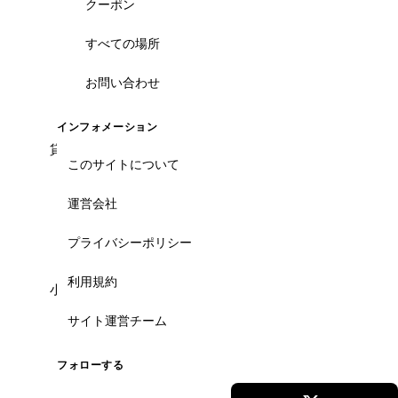
クーポン
日本語ガイド有無を一覧でフィルタ可能。日本語必
すべての場所
須のお客様は「日本語ガイド」ラベルで絞り込め
ば、安心して参加できるツアーだけが表示されま
す。
お問い合わせ
インフォメーション
貸切・プライベートツアーは可能？
このサイトについて
専用車・プライベートガイドの貸切ツアーも多数掲
載。家族・友人グループ・社員旅行向けのカスタム
運営会社
プランも、LINEでヒアリングしてご提案します。
プライバシーポリシー
利用規約
小さな子供連れでも参加できる？
サイト運営チーム
子連れOK・体力負担少なめのツアーをスタッフが厳
選しています。送迎・ベビーカー対応・休憩スポッ
ト込みで、無理なく回れるプランもLINEでご相談い
フォローする
ただけます。