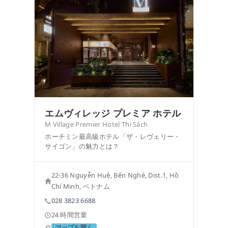
エムヴィレッジ プレミア ホテル
M Village Premier Hotel Thi Sách
ホーチミン最高級ホテル「ザ・レヴェリー・
サイゴン」の魅力とは？
22-36 Nguyễn Huệ, Bến Nghé, Dist.1, Hồ
Chí Minh, ベトナム
028 3823 6688
24 時間営業
マップを開く