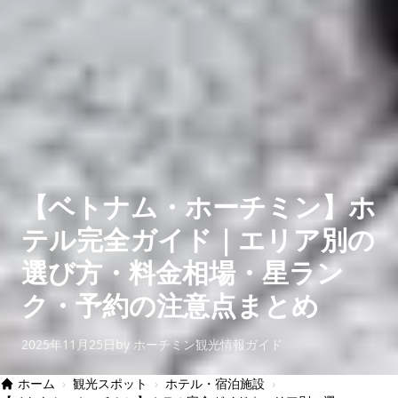
【ベトナム・ホーチミン】ホ
テル完全ガイド｜エリア別の
選び方・料金相場・星ラン
ク・予約の注意点まとめ
2025年11月25日
by ホーチミン観光情報ガイド
ホーム
›
観光スポット
›
ホテル・宿泊施設
›