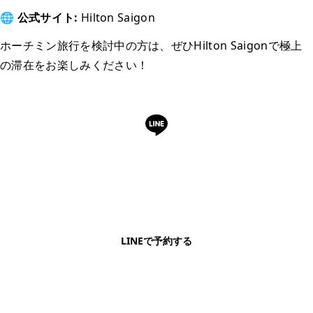
🌐 公式サイト:
Hilton Saigon
ホーチミン旅行を検討中の方は、ぜひHilton Saigonで極上
の滞在をお楽しみください！
LINEで予約・相談できます
日本語OK・電話不要・友だち追加無料。記事を読ん
で気になったお店もこのまま予約できます。
LINEで予約する
明朗会計・日本語完結・現地スタッフが予約までフォロー