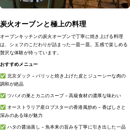
炭火オーブンと極上の料理
オープンキッチンの炭火オーブンで丁寧に焼き上げる料理
は、シェフのこだわりが詰まった一皿一皿。五感で楽しめる
贅沢な体験が待っています。
おすすめメニュー
✅ 北京ダック – パリッと焼き上げた皮とジューシーな肉の
調和が絶品
✅ ツバメの巣とカニのスープ – 高級食材の濃厚な味わい
✅ オーストラリア産ロブスターの香港風炒め – 香ばしさと
深みのある味が魅力
✅ ハタの醤油蒸し – 魚本来の旨みを丁寧に引き出した一品