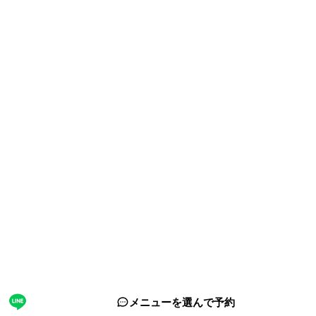
サイト情報
運営会社
ホーチミン観光情報ガイドが選ばれる理由
取材・掲載実績 / パートナー
サイト運営
お問い合わせ
プライバシーポリシー
利用規約
サイトマップ
関連サイト
海外旅行eSIM（ベトナム対応）
フォロー
© 2026 ホーチミン観光情報ガイド. All rights reserved.
メニューを選んで予約