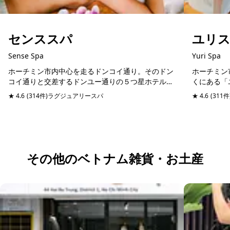
センススパ
ユリ
Sense Spa
Yuri Spa
ホーチミン市内中心を走るドンコイ通り。そのドン
ホーチミン
コイ通りと交差するドンユー通りの５つ星ホテルシ
くにある「
ェラトンホテルと同じ通りに位置するスパマッサー
にリフレッ
★ 4.6
(314件)
ラグジュアリースパ
予約可能
当日予約可
★ 4.6
(311件
ジ店。日本語堪能のスタッフが管理しているので、
ックチブオ
日本人びい...
やショッピ..
その他のベトナム雑貨・お土産