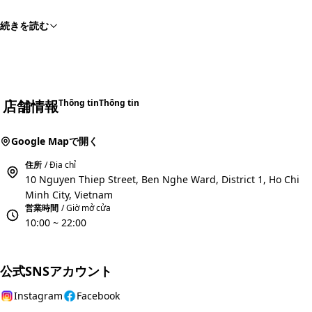
続きを読む
店舗情報
Thông tin
Thông tin
Google Mapで開く
住所
/ Địa chỉ
10 Nguyen Thiep Street, Ben Nghe Ward, District 1, Ho Chi
Minh City, Vietnam
営業時間
/ Giờ mở cửa
10:00 ~ 22:00
公式SNSアカウント
Instagram
Facebook