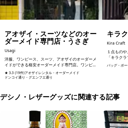
アオザイ・スーツなどのオー
キラクラ
ダーメイド専門店・うさぎ
Kira Craft
Usagi
１点ものや
「キラクラ
洋服、ワンピース、スーツ、アオザイのオーダーメ
が始めた家
イドができる格安オーダーメイド専門店。ワンピー
バッグ・ポー
少なくなり
スは3500円からオーダーメイド可能。客層はほぼ日
★ 3.3
(19件)
アオザイレンタル・オーダーメイド
時間を増や..
本人で、スタッフも日本語堪能なので細かいニュア
ドンコイ通り・グエンフエ通り
予約可能
ンスが...
デシノ・レザーグッズに関連する記事