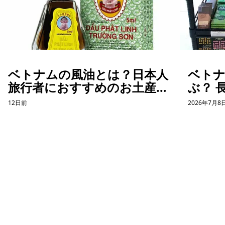
ベトナムの風油とは？日本人
ベト
旅行者におすすめのお土産を
ぶ？ 
紹介
た「
12日前
2026年7月8
話
ホーチミン観光情報ガイド
ホーチミンのグルメ・スパ・ツアー・ショッピング情報を現地から発
信。口コミや予約も。