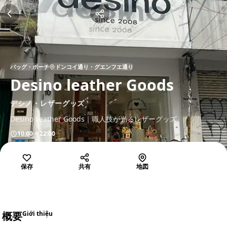
バッグ・ポーチ
ドンコイ通り・グエンフエ通り
Desino leather Goods
デシノ・レザーグッズ
Desino Leather Goods｜職人技が光るレザーグッズ
10:00 ~ 22:00
保存
共有
地図
概要
Giới thiệu