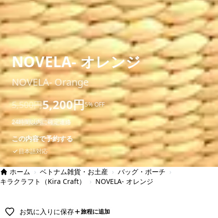
NOVELA- オレンジ
NOVELA- Orange
5,200円
5,500円
5% OFF
24時間以内に確定連絡
この内容で予約する
日本語対応
ホーム
›
ベトナム雑貨・お土産
›
バッグ・ポーチ
›
キラクラフト（Kira Craft）
›
NOVELA- オレンジ
お気に入りに保存
旅程に追加