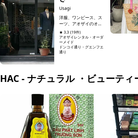
Usagi
洋服、ワンピース、ス
ーツ、アオザイのオー
ダーメイドができる格
★ 3.3
(19件)
安オーダーメイド専門
アオザイレンタル・オーダ
店。ワンピースは3500
ーメイド
ドンコイ通り・グエンフエ
円からオーダーメイド
通り
可能。客層はほぼ日本
予約可能
人で、スタッフも日本
語堪能なので細かいニ
ュアンスが...
HAC - ナチュラル ・ビューテ