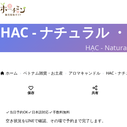
HAC - ナチュラル
HẠC - Natura
ホーム
›
ベトナム雑貨・お土産
›
アロマキャンドル
›
HAC - 
保存
共有
当日予約OK
日本語対応
手数料無料
空き状況をLINEで確認、その場で予約まで完了します。