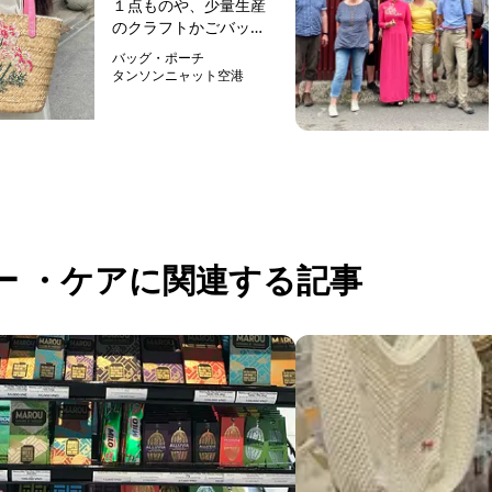
１点ものや、少量生産
のクラフトかごバッグ
のお店「キラクラフ
バッグ・ポーチ
ト」は、日本語が堪能
タンソンニャット空港
なオーナーさんが始め
予約可能
た家族経営のお店。家
族が集まる機会が年々
少なくなり寂しく感じ
ていて、家族と一緒に
過ごす時間を増や...
ィー ・ケアに関連する記事