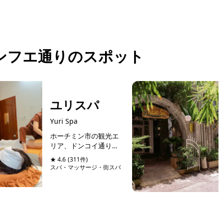
りを無料で承ります。ホーチミン現地の専任
ンフエ通りのスポット
ユリスパ
Yuri Spa
ホーチミン市の観光エ
リア、ドンコイ通りの
すぐ近くにある「ユリ
★ 4.6
(311件)
スパ」は、ベトナム旅
スパ・マッサージ・街スパ
行で心身ともにリフレ
予約可能
ッシュしたい方にぴっ
たりのスパです。マッ
クチブオイ通りに位置
し、アクセスも良好。