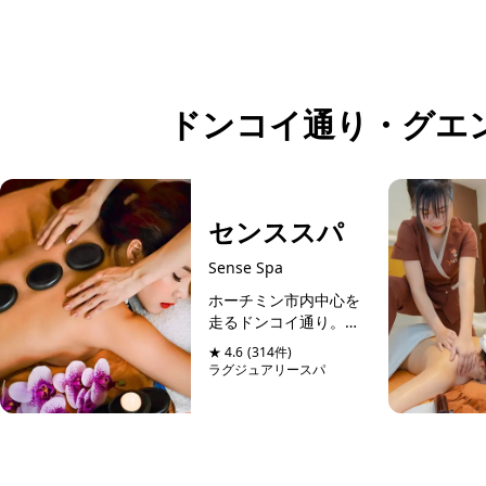
社員旅行・研修・インセンティブ・団体貸切のお見積も
スタッフが日本語でサポートします。
ドンコイ通り・グエ
センススパ
Sense Spa
ホーチミン市内中心を
走るドンコイ通り。そ
のドンコイ通りと交差
★ 4.6
(314件)
するドンユー通りの５
ラグジュアリースパ
つ星ホテルシェラトン
予約可能
当日予約可
ホテルと同じ通りに位
置するスパマッサージ
店。日本語堪能のスタ
ッフが管理しているの