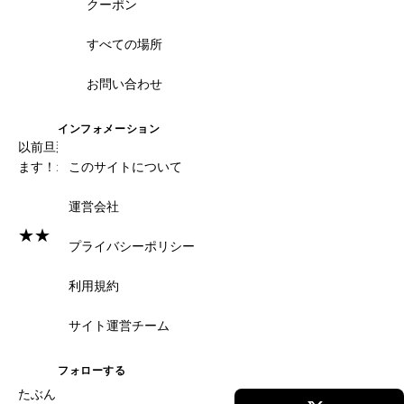
クーポン
料金
ロケーション
すべての場所
-
-
お問い合わせ
サービス
バリュー
-
-
インフォメーション
以前旦那のスーツをオーダーメイドで作ってもらったことがあり
ます！オーナーは日本語上手くて在住者からも評判いいですよ♪
このサイトについて
運営会社
★★
プライバシーポリシー
料金
ロケーション
利用規約
-
-
サイト運営チーム
サービス
バリュー
-
-
フォローする
たぶんドンコイ周辺のオーダーメイドショップだと一番安いんじ