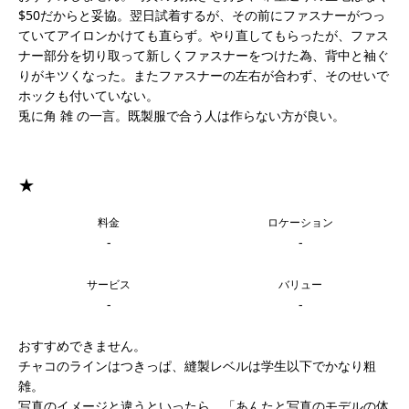
$50だからと妥協。翌日試着するが、その前にファスナーがつっ
ていてアイロンかけても直らず。やり直してもらったが、ファス
ナー部分を切り取って新しくファスナーをつけた為、背中と袖ぐ
りがキツくなった。またファスナーの左右が合わず、そのせいで
ホックも付いていない。
兎に角 雑 の一言。既製服で合う人は作らない方が良い。
★
料金
ロケーション
-
-
サービス
バリュー
-
-
おすすめできません。
チャコのラインはつきっぱ、縫製レベルは学生以下でかなり粗
雑。
写真のイメージと違うといったら、「あんたと写真のモデルの体