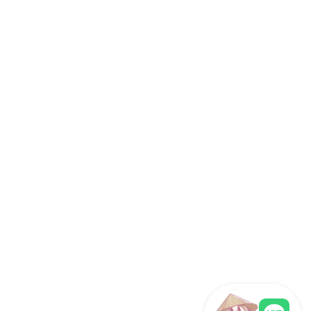
MICE・法人旅行ガイド
社員旅行
研修旅行
インセンティブツアー
旅行代理店向け
サイト情報
運営会社
ホーチミン観光情報ガイドが選ばれる理由
取材・掲載実績 / パートナー
サイト運営
お問い合わせ
プライバシーポリシー
利用規約
サイトマップ
関連サイト
海外旅行eSIM（ベトナム対応）
フォロー