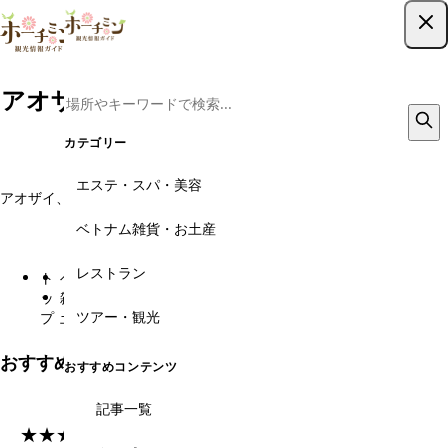
ツアー予約はこちら
アオザイ・スーツなどのオーダーメイド
専門店・うさぎ | 2ページ目
カテゴリー
Usagi
エステ・スパ・美容
アオザイ、スーツのオーダーメイド専門店。在住日本人に人気のワンピ
ースも！
ベトナム雑貨・お土産
★★★★
平均評価
レストラン
ト
ベトナム
アオザイレンタ
アオザイ・スーツなどの
ッ
雑貨・お
ル・オーダーメ
オーダーメイド専門店・
reviews
ツアー・観光
プ
土産
イド
うさぎ
おすすめレビュー
おすすめコンテンツ
記事一覧
★★★★