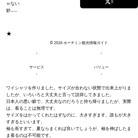
Facebook
X
ゃないかな。オーナーは日本語上手いけど、スタッフは正直微
妙……
Instagram
TikTok
★
YouTube
© 2026 ホーチミン観光情報ガイド
料金
ロケーション
-
-
サービス
バリュー
-
-
ワイシャツを作りました。サイズが合わない状態で出来上がりま
したが、いろいろと大丈夫と言って説得してきました。
日本人の悪い癖で、大丈夫なのだろうと持ち帰りましたが、実際
は、着ることは無理です。
サイズをはかってくれたはずなのに、大きすぎます。誰もが大き
すぎるといいます。
袖も長すぎて、夏ならまくれば良いでしょうが、袖を伸ばしたま
ま着るのは不可能です。