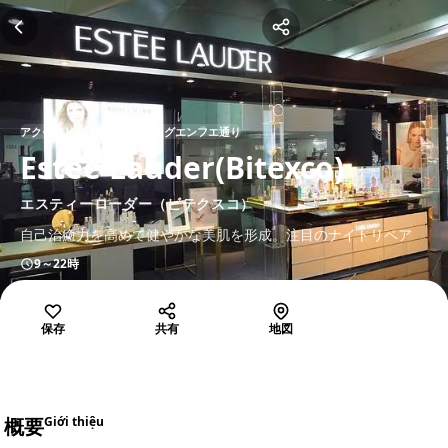
アクセサリ
ドンコイ通り・グエンフエ通り
Estee Lauder(Bitexco)
エスティーローダー（ビテクスコ）
自己治癒力を高めて健やかな美肌を形成。注目のナイトリペア
9～22時
保存
共有
地図
概要
Giới thiệu