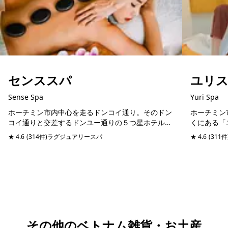
センススパ
ユリ
Sense Spa
Yuri Spa
ホーチミン市内中心を走るドンコイ通り。そのドン
ホーチミン
コイ通りと交差するドンユー通りの５つ星ホテルシ
くにある「
ェラトンホテルと同じ通りに位置するスパマッサー
にリフレッ
★ 4.6
(314件)
ラグジュアリースパ
予約可能
当日予約可
★ 4.6
(311件
ジ店。日本語堪能のスタッフが管理しているので、
ックチブオ
日本人びい...
やショッピ..
その他のベトナム雑貨・お土産