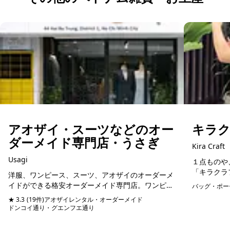
アオザイ・スーツなどのオー
キラクラ
ダーメイド専門店・うさぎ
Kira Craft
Usagi
１点ものや
「キラクラ
洋服、ワンピース、スーツ、アオザイのオーダーメ
が始めた家
イドができる格安オーダーメイド専門店。ワンピー
バッグ・ポー
少なくなり
スは3500円からオーダーメイド可能。客層はほぼ日
★ 3.3
(19件)
アオザイレンタル・オーダーメイド
時間を増や..
本人で、スタッフも日本語堪能なので細かいニュア
ドンコイ通り・グエンフエ通り
予約可能
ンスが...