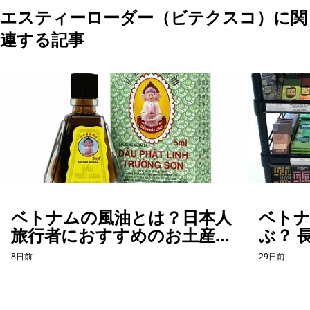
エスティーローダー（ビテクスコ）に関
連する記事
ベトナムの風油とは？日本人
ベト
旅行者におすすめのお土産を
ぶ？ 
紹介
た「
8日前
29日前
話