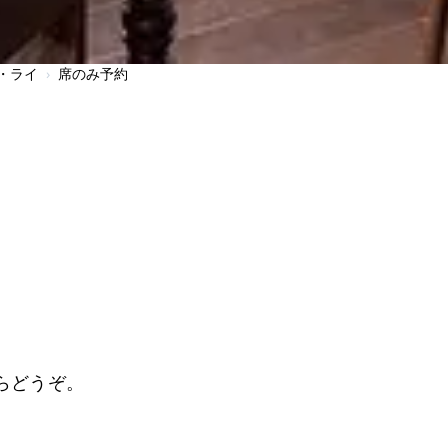
・ライ
›
席のみ予約
する
らどうぞ。