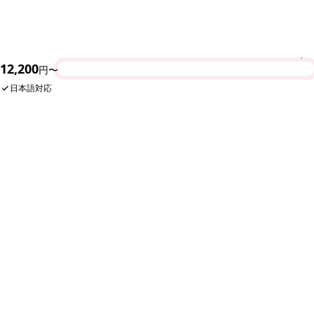
12,200
今すぐ予約
円〜
時間指定など、その他要望があれば記入ください。
日本語対応
入力内容を確認する
次のページで内容を確認できます。まだ予約は確定しません。
SHARE
エリーザ ・フローティング・ レストラ
ンの人気メニュー