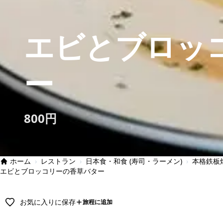
エビとブロッ
ー
800円
ホーム
›
レストラン
›
日本食・和食 (寿司・ラーメン)
›
本格鉄板
エビとブロッコリーの香草バター
お気に入りに保存
旅程に追加