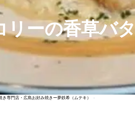
コリーの香草バ
焼き専門店・広島お好み焼きー夢鉄希（ムテキ）
›