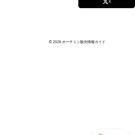
Facebook
X
MICE・法人旅行ガイド
社員旅行
Instagram
TikTok
研修旅行
インセンティブツアー
旅行代理店向け
YouTube
© 2026 ホーチミン観光情報ガイド
サイト情報
運営会社
ホーチミン観光情報ガイドが選ばれる理由
取材・掲載実績 / パートナー
サイト運営
お問い合わせ
プライバシーポリシー
利用規約
サイトマップ
関連サイト
海外旅行eSIM（ベトナム対応）
フォロー