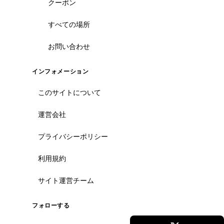
クーポン
ホーチミン観光情報ガイド
すべての場所
ホーチミンのグルメ・スパ・ツアー・ショッピング情報を現地から発
お問い合わせ
信。口コミや予約も。
インフォメーション
カテゴリー
エステ・スパ・美容
このサイトについて
ベトナム雑貨・お土産
レストラン
運営会社
ツアー・観光
プライバシーポリシー
コンテンツ
利用規約
ツアー予約
記事一覧
サイト運営チーム
クーポン
すべての場所
フォローする
法人・MICE 向け