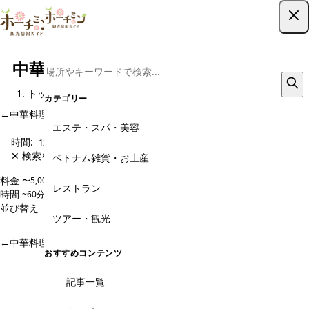
ツアー予約はこちら
中華料理・中国料理、点心のメニュー
トップ
レストラン
中華料理・中国料理、点心
メニュー
カテゴリー
←
中華料理・中国料理、点心 のページに戻る
エステ・スパ・美容
時間:
120~180分
✕ 検索をクリア
ベトナム雑貨・お土産
料金
〜5,000円
5,000〜10,000円
10,000〜20,000円
20,000円〜
レストラン
時間
~60分
60~120分
120~180分
180分~
並び替え
人気順
価格安い順
価格高い順
新着順
ツアー・観光
マッチするツアーは見つかりませんでした
←
中華料理・中国料理、点心 のページに戻る
おすすめコンテンツ
記事一覧