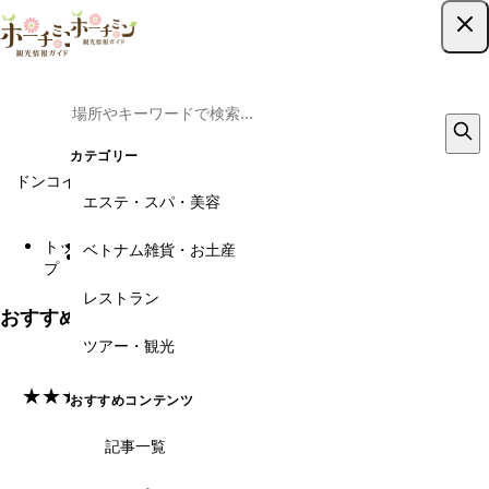
ツアー予約はこちら
ユリスパ | 2ページ目
Yuri Spa
カテゴリー
ドンコイ通り中心に佇むスパ。癒しの空間でリラクゼーションを！
エステ・スパ・美容
★★★★★
平均評価
トッ
エステ・スパ・美
スパ・マッサージ・街
ユリス
ベトナム雑貨・お土産
reviews
プ
容
スパ
パ
レストラン
おすすめレビュー
ツアー・観光
★★★★★
おすすめコンテンツ
料金
ロケーション
記事一覧
-
-