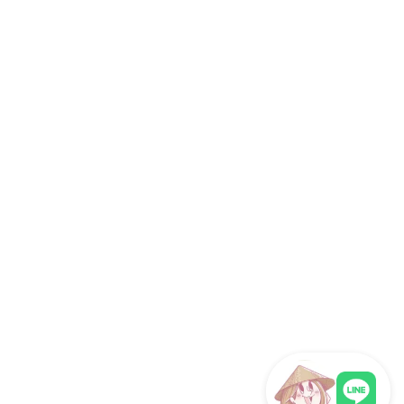
社員旅行
研修旅行
インセンティブツアー
旅行代理店向け
サイト情報
運営会社
ホーチミン観光情報ガイドが選ばれる理由
取材・掲載実績 / パートナー
サイト運営
お問い合わせ
プライバシーポリシー
利用規約
サイトマップ
関連サイト
海外旅行eSIM（ベトナム対応）
フォロー