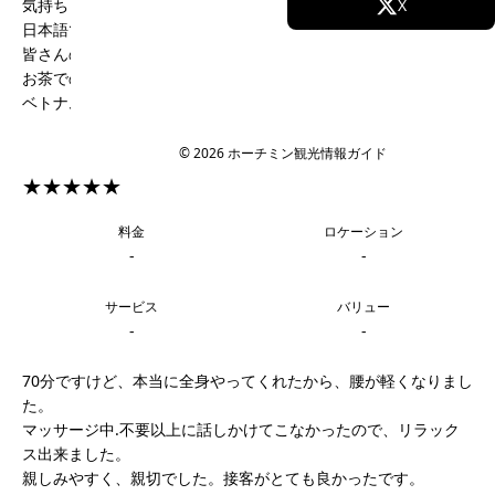
気持ち良かったです。
Facebook
X
日本語で接客してくれて、嬉しかったです。
皆さんの笑顔がとっても良かったです。
Instagram
TikTok
お茶でのおもてなしで大変良かったです。
ベトナムに初めて来ましたが、良いマッサージ店です。
YouTube
© 2026 ホーチミン観光情報ガイド
★★★★★
料金
ロケーション
-
-
サービス
バリュー
-
-
70分ですけど、本当に全身やってくれたから、腰が軽くなりまし
た。
マッサージ中.不要以上に話しかけてこなかったので、リラック
ス出来ました。
親しみやすく、親切でした。接客がとても良かったです。