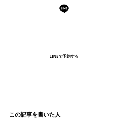
LINEで予約・相談できます
日本語OK・電話不要・友だち追加無料。記事を読ん
で気になったお店もこのまま予約できます。
LINEで予約する
明朗会計・日本語完結・現地スタッフが予約までフォロー
この記事を書いた人