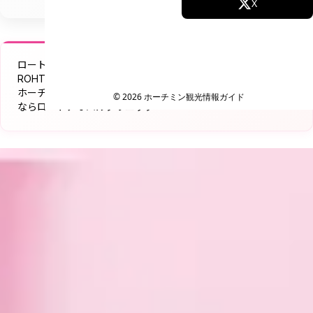
Facebook
X
Instagram
TikTok
ロートアオハルクリニック ベトナム
YouTube
ROHTO AOHAL CLINIC
ホーチミンで受ける日本基準の美肌ケア｜シミ・たるみ・美白
© 2026 ホーチミン観光情報ガイド
ならロートアオハルクリニック