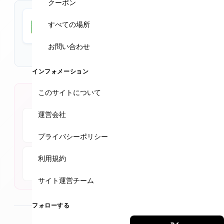
心して受けられる。VISIA診断（無料）を行い、フォトナ
クーポン
レーザーやジェネオ、アオハルメゾットなど人気施術で
Google Maps
すべての場所
ダウンタイム少なく理想の肌へ。プロファイロやピコシ
★★★★★
4.9 (352件)
ュアなど人気メニューもあり。サプリメントや日焼け止
お問い合わせ
めも販売。
【休業のお知らせ】 2月15日（日）～ 2月21日（土） 誠
インフォメーション
に勝手ながら、上記期間は休業させていただきます。
このサイトについて
公式SNSアカウント
運営会社
Instagram
Facebook
YouTube
プライバシーポリシー
利用規約
TikTok
サイト運営チーム
フォローする
最終更新
2026年2月4日