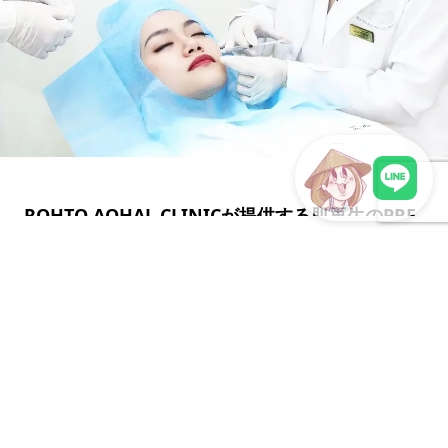
ROHTO AOHAL CLINICが提供する肌再生のPRF
LINEで現地スタッフに相談
メソセラピー。年齢にとらわれないお肌へ
年齢を重ねると、肌のハリやツヤの低下、小ジワなどの変化は
少しずつ現れてきます。 これらは単なる乾燥や外的要因だけで
なく、肌本来が持つ再生力の低下が関係して...
2026年2月9日