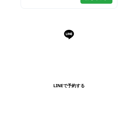
LINEで予約・相談できます
日本語OK・電話不要・友だち追加無料。記事を読ん
で気になったお店もこのまま予約できます。
LINEで予約する
明朗会計・日本語完結・現地スタッフが予約までフォロー