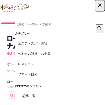
ツアー予約はこちら
カテゴリー
ロートアオハルクリニック ベト
エステ・スパ・美容
ナム
ROHTO AOHAL CLINIC
ベトナム雑貨・お土産
レストラン
ホーチミンで受ける日本基準の美肌ケア｜シミ・たる
み・美白ならロートアオハルクリニック
ツアー・観光
ロート製薬グループのROHTO AOHAL CLINICは、シミ・
おすすめコンテンツ
肝斑・たるみ・美白・毛穴などを日本基準の技術でケア
する美容皮膚クリニック。製薬会社ならではの研究と独
続きを読む
記事一覧
自技術で最新機器や美容注射などがこのホーチミンで安