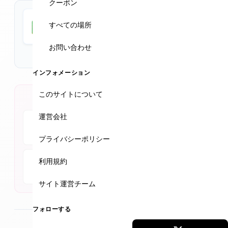
心して受けられる。VISIA診断（無料）を行い、フォトナ
クーポン
レーザーやジェネオ、アオハルメゾットなど人気施術で
Google Maps
すべての場所
ダウンタイム少なく理想の肌へ。プロファイロやピコシ
★★★★★
4.9 (352件)
ュアなど人気メニューもあり。サプリメントや日焼け止
お問い合わせ
めも販売。
【休業のお知らせ】 2月15日（日）～ 2月21日（土） 誠
インフォメーション
に勝手ながら、上記期間は休業させていただきます。
このサイトについて
公式SNSアカウント
運営会社
Instagram
Facebook
YouTube
プライバシーポリシー
利用規約
TikTok
サイト運営チーム
フォローする
最終更新
2026年2月4日