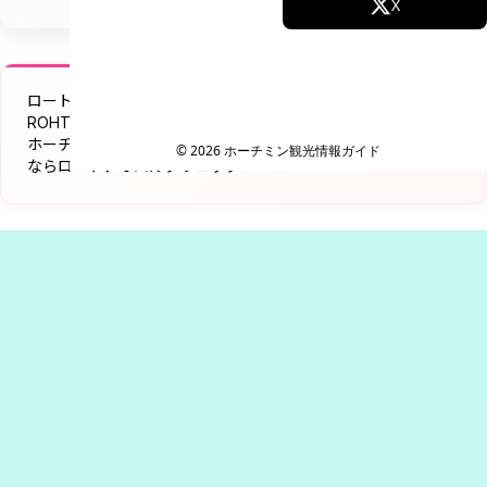
Facebook
X
Instagram
TikTok
ロートアオハルクリニック ベトナム
YouTube
ROHTO AOHAL CLINIC
ホーチミンで受ける日本基準の美肌ケア｜シミ・たるみ・美白
© 2026 ホーチミン観光情報ガイド
ならロートアオハルクリニック