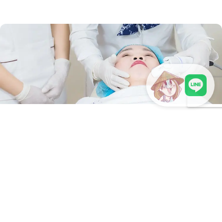
LINEで現地スタッフに相談
【40代のたるみケア】メスを使わないリフトアッ
プ。ハイフリフテラで叶える！
40代の悩みは、シミなどの「肌質」から、たるみや輪郭崩れと
いった「形状」へとシフトします。 そこでおすすめなのが、メ
スを使わずダウンタイムも少ない進化系「...
2026年2月16日