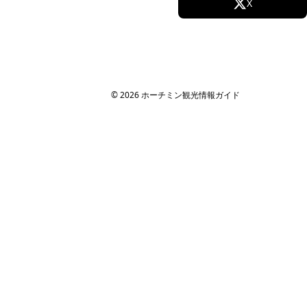
Facebook
X
ホーチミンのグルメ・スパ・ツアー・ショッピング情報を現地から発
信。口コミや予約も。
Instagram
TikTok
カテゴリー
YouTube
エステ・スパ・美容
© 2026 ホーチミン観光情報ガイド
ベトナム雑貨・お土産
レストラン
ツアー・観光
コンテンツ
ツアー予約
記事一覧
クーポン
すべての場所
法人・MICE 向け
MICE・法人旅行ガイド
社員旅行