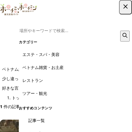
ツアー予約はこちら
カテゴリー
エステ・スパ・美容
Ｎａｃさんの記事一覧
ベトナム雑貨・お土産
ベトナム絶賛ハマり中。
少し違った角度から見たベトナムをお伝えできればと思っています。
レストラン
好きな言葉は " No Fun No Life"
ツアー・観光
トップ
ライター紹介
Ｎａｃ
1
件の記事
1 件を表示
おすすめコンテンツ
記事一覧