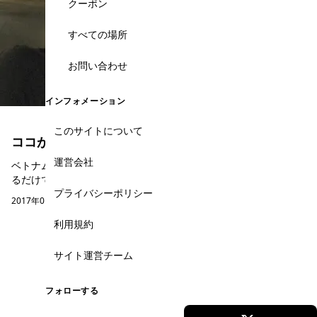
クーポン
すべての場所
お問い合わせ
インフォメーション
このサイトについて
ココが不思議だよ！ベトナム
運営会社
ベトナムに来て、不思議だと思うことありませんか？ 毎日外に出
るだけで「なんでやねん」とツッコみたくなるような場面に出く
プライバシーポリシー
わすことが多いかと思います。今回はその中から３つをご紹介し
2017年01月11日(水)
4,997 views
たいと思います。 その① 個性的な“癖が強...
利用規約
サイト運営チーム
フォローする
ホーチミン観光情報ガイド