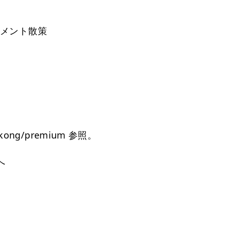
トメント散策
）
g/premium 参照。
へ