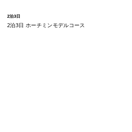
2泊3日
2泊3日 ホーチミンモデルコース
コンテンツ
ツアー予約
記事一覧
。口コミや予約も。
クーポン
すべての場所