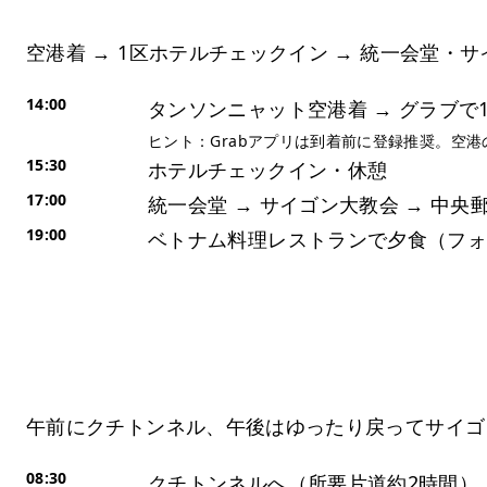
空港着 → 1区ホテルチェックイン → 統一会堂・
14:00
タンソンニャット空港着 → グラブで
ヒント：Grabアプリは到着前に登録推奨。空港
15:30
ホテルチェックイン・休憩
17:00
統一会堂 → サイゴン大教会 → 中
19:00
ベトナム料理レストランで夕食（フォ
Day 2：クチトンネル＋市内夜景
午前にクチトンネル、午後はゆったり戻ってサイゴ
08:30
クチトンネルへ（所要片道約2時間）