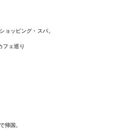
験
ショッピング・スパ。
カフェ巡り
で帰国。