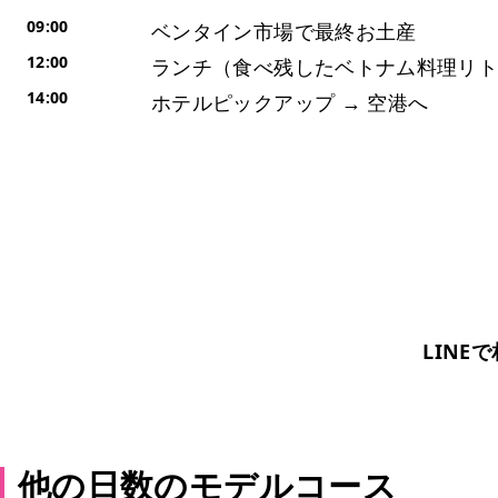
09:00
ベンタイン市場で最終お土産
12:00
ランチ（食べ残したベトナム料理リ
14:00
ホテルピックアップ → 空港へ
このコースをア
日数・行き先・予算に合わせてカスタマイズ
LINE
他の日数のモデルコース