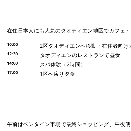
Day 4：2区・タオディエン地区でローカル体
在住日本人にも人気のタオディエン地区でカフェ・
10:00
2区タオディエンへ移動・在住者向け
12:30
タオディエンのレストランで昼食
14:00
スパ体験（2時間）
17:00
1区へ戻り夕食
Day 5：最終日・ショッピング・帰国
午前はベンタイン市場で最終ショッピング、午後便