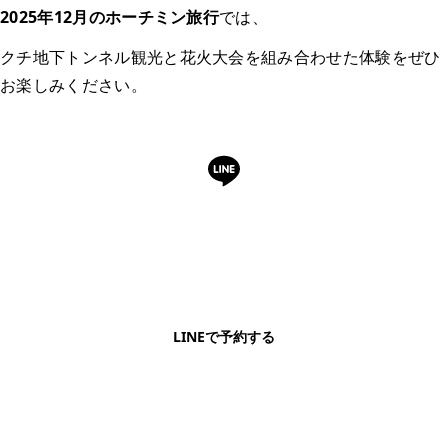
2025年12月のホーチミン旅行
では、
クチ地下トンネル観光と花火大会を組み合わせた体験をぜひ
お楽しみください。
LINEで予約・相談できます
日本語OK・電話不要・友だち追加無料。記事を読ん
で気になったお店もこのまま予約できます。
LINEで予約する
明朗会計・日本語完結・現地スタッフが予約までフォロー