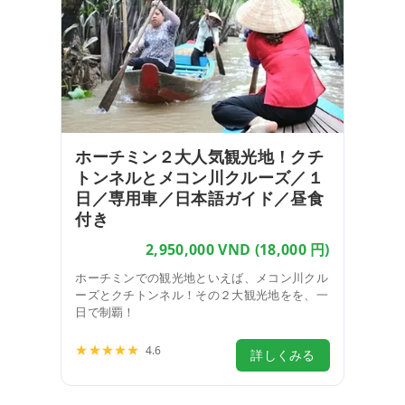
ホーチミン２大人気観光地！クチ
トンネルとメコン川クルーズ／１
日／専用車／日本語ガイド／昼食
付き
2,950,000 VND
(18,000 円)
ホーチミンでの観光地といえば、メコン川クル
ーズとクチトンネル！その２大観光地をを、一
日で制覇！
★★★★★
4.6
詳しくみる