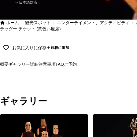
日本語対応
ホーム
›
観光スポット
›
エンターテイメント、アクティビティ
›
テッダー チケット (黄色い座席)
お気に入りに保存
旅程に追加
概要
ギャラリー
詳細
注意事項
FAQ
ご予約
予約
ギャラリー